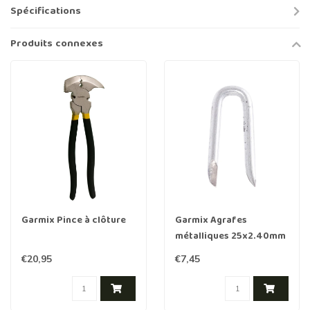
Spécifications
Produits connexes
Garmix Pince à clôture
Garmix Agrafes
métalliques 25x2.40mm
250 pièces
€20,95
€7,45