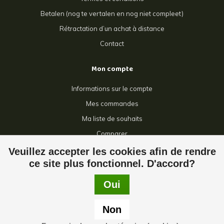
Betalen (nog te vertalen en nog niet compleet)
Rétractation d’un achat à distance
Contact
Mon compte
Informations sur le compte
Mes commandes
Ma liste de souhaits
Comparer
Tous les produits
Veuillez accepter les cookies afin de rendre
ce site plus fonctionnel. D'accord?
Oui
© Copyright 2026 Giga Grillage - Powered by
Lightspeed
- Theme by
Non
Dyvelopment