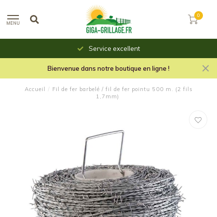
0
MENU
Service excellent
Bienvenue dans notre boutique en ligne !
Accueil
/
Fil de fer barbelé / fil de fer pointu 500 m. (2 fils
1,7mm)