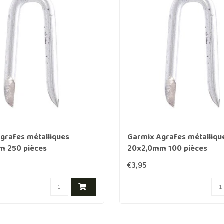
Clôture chevaux
Vêtement de protection
Tapis en roseaux
Clôture électriques
il de barbelé
ilets de protection jardin
grafes métalliques
Garmix Agrafes métalliqu
m 250 pièces
20x2,0mm 100 pièces
€3,95