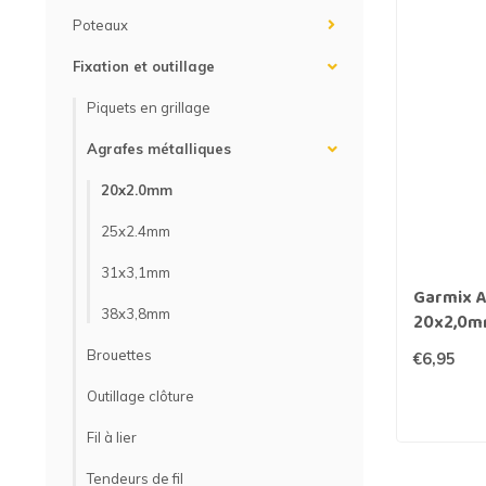
Grillage hexagonal
Grillage à visons
Poteaux
Bordure grillage
Grillage à chevaux
Fixation et outillage
Fil de serrage
Grillage de rats
Piquets en grillage
Agrafes métalliques
Grillage de blaireaux
F
20x2.0mm
F
25x2.4mm
31x3,1mm
Garmix A
38x3,8mm
20x2,0m
Brouettes
€6,95
Outillage clôture
Fil à lier
Tendeurs de fil