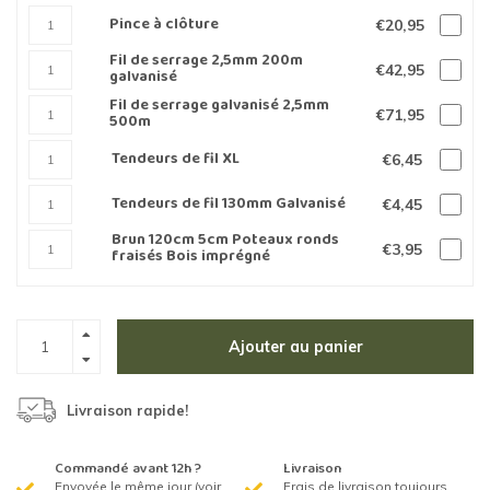
Pince à clôture
€20,95
Fil de serrage 2,5mm 200m
€42,95
galvanisé
Fil de serrage galvanisé 2,5mm
€71,95
500m
Tendeurs de fil XL
€6,45
Tendeurs de fil 130mm Galvanisé
€4,45
Brun 120cm 5cm Poteaux ronds
€3,95
fraisés Bois imprégné
Ajouter au panier
Livraison rapide!
Commandé avant 12h ?
Livraison
Envoyée le même jour (voir
Frais de livraison toujours