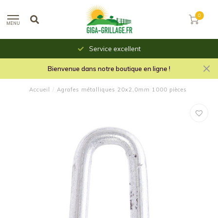
0
MENU
Service excellent
Bienvenue dans notre boutique en ligne !
Accueil
/
Agrafes métalliques 20x2,0mm 1000 pièces