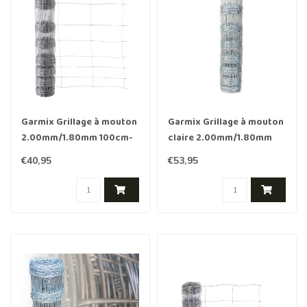
Garmix Grillage à mouton
Garmix Grillage à mouton
2.00mm/1.80mm 100cm-
claire 2.00mm/1.80mm
8-30cm 50m Galvanisée
100cm-8-15cm 50m
€40,95
€53,95
Galvanisée