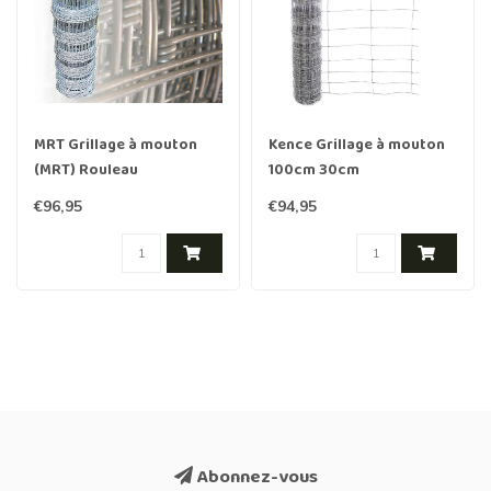
MRT Grillage à mouton
Kence Grillage à mouton
(MRT) Rouleau
100cm 30cm
50m./100cm./8d. light
2.40/3.00mm 50m
€96,95
€94,95
Galvanisé lourd
Abonnez-vous