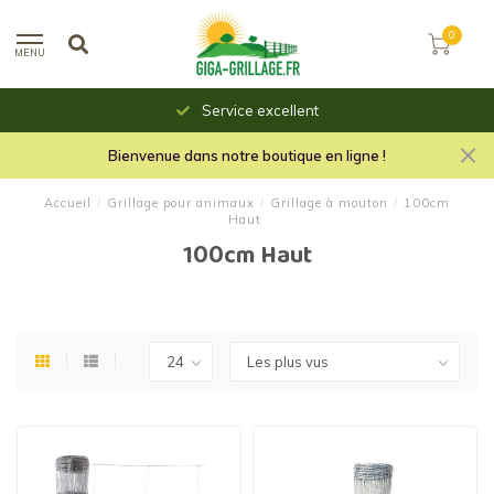
0
MENU
Service excellent
Bienvenue dans notre boutique en ligne !
Accueil
/
Grillage pour animaux
/
Grillage à mouton
/
100cm
Haut
100cm Haut