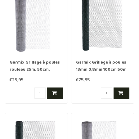
Garmix Grillage à poules
Garmix Grillage à poules
rouleau 25m. 50cm.
13mm 0,8mm 100cm 50m
13mm. 0,7mm
vert
€25,95
€75,95