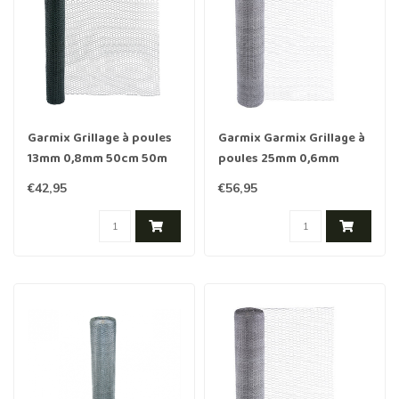
Garmix Grillage à poules
Garmix Garmix Grillage à
13mm 0,8mm 50cm 50m
poules 25mm 0,6mm
vert
120cm x 50 m
€42,95
€56,95