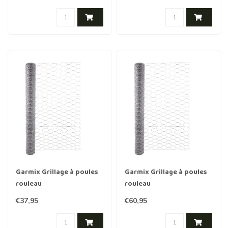
Garmix Grillage à poules
Garmix Grillage à poules
rouleau
rouleau
25m./120cm./50mm./1.0mm
25m./150cm./50mm./1.0mm
€37,95
€60,95