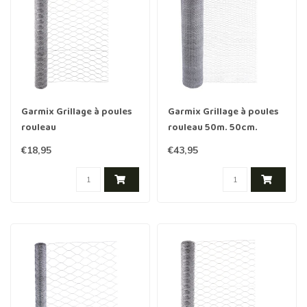
Garmix Grillage à poules
Garmix Grillage à poules
rouleau
rouleau 50m. 50cm.
25m./50cm./50mm./1.0mm
13mm. 0,7mm galvanisée
€18,95
€43,95