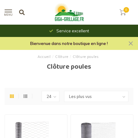
0
MENU
Toujours des prix saillants
Bienvenue dans notre boutique en ligne !
Accueil
/
Clôture
/
Clôture poules
Clôture poules