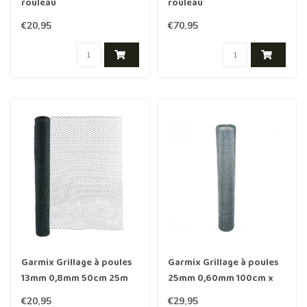
rouleau
rouleau
50m./50cm./50mm./0.7mm
25m./150cm./25mm./0,8mm
€20,95
€70,95
galvanisé
Garmix Grillage à poules
Garmix Grillage à poules
13mm 0,8mm 50cm 25m
25mm 0,60mm 100cm x
vert
25m galvanisé
€20,95
€29,95