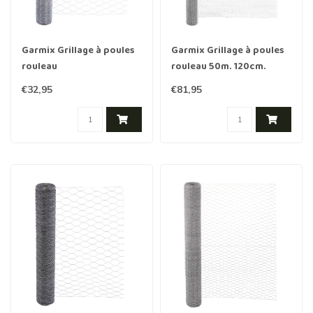
Garmix Grillage à poules
Garmix Grillage à poules
rouleau
rouleau 50m. 120cm.
50m./100cm./50mm./0.7mm
13mm. 0,7mm galvanisée
€32,95
€81,95