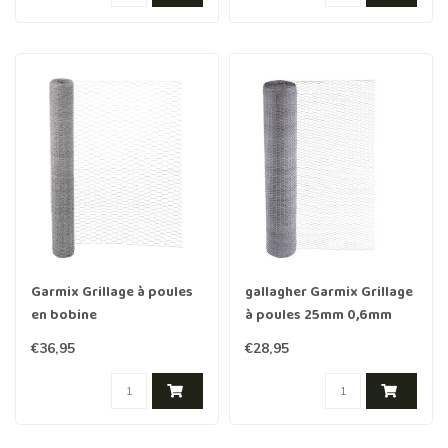
Garmix Grillage à poules
gallagher Garmix Grillage
en bobine
à poules 25mm 0,6mm
25m./100cm./25mm./0.8mm
120cm x 25 m
€36,95
€28,95