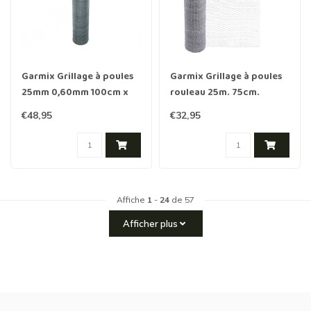
Garmix Grillage à poules
Garmix Grillage à poules
25mm 0,60mm 100cm x
rouleau 25m. 75cm.
50m galvanisé
13mm. 0,7mm
€48,95
€32,95
Affiche
1
-
24
de 57
Afficher plus