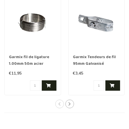
Garmix fil de ligature
Garmix Tendeurs de fil
1.00mm 50m acier
95mm Galvanisé
inoxydable
€11,95
€3,45