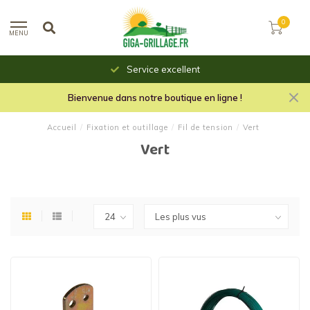
0
MENU
Service excellent
Bienvenue dans notre boutique en ligne !
Accueil
/
Fixation et outillage
/
Fil de tension
/
Vert
Vert