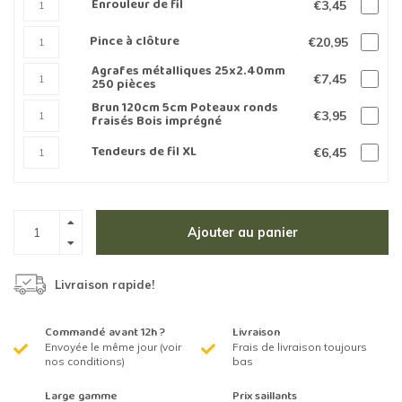
Enrouleur de fil
€3,45
Pince à clôture
€20,95
Agrafes métalliques 25x2.40mm
€7,45
250 pièces
Brun 120cm 5cm Poteaux ronds
€3,95
fraisés Bois imprégné
Tendeurs de fil XL
€6,45
Ajouter au panier
Livraison rapide!
Commandé avant 12h ?
Livraison
Envoyée le même jour (voir
Frais de livraison toujours
nos conditions)
bas
Large gamme
Prix saillants