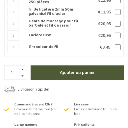
€12,95
250 pièces
fil de ligature 2mm 50m
€11,95
galvanisé fil d'acier
Gants de montage pour fil
€20,95
barbelé et fil de rasoir
Tarière 8cm
€20,95
Enrouleur de fil
€3,45
Ajouter au panier
Livraison rapide!
Commandé avant 12h ?
Livraison
Envoyée le même jour (voir
Frais de livraison toujours
nos conditions)
bas
Large gamme
Prix saillants