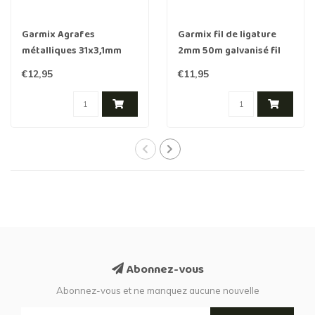
Garmix Agrafes
Garmix fil de ligature
métalliques 31x3,1mm
2mm 50m galvanisé fil
250 pièces
d'acier
€12,95
€11,95
Abonnez-vous
Abonnez-vous et ne manquez aucune nouvelle