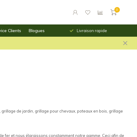
0
ice Clients
Blogues
urs des prix saillants
Livraison rapide
illage de jardin, grillage pour chevaux, poteaux en bois, grillage
l de fer et nous élargissons constamment notre gamme. Ceci afin de