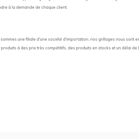
Clôture chevaux
Vêtement de protection
dre à la demande de chaque client.
Tapis en roseaux
Clôture électriques
sommes une filiale d'une société d'importation, nos grillages nous sont e
il de barbelé
roduits à des prix très compétitifs, des produits en stocks et un délai de l
ilets de protection jardin