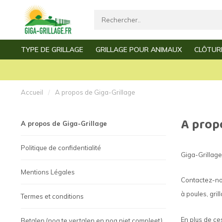
TYPE DE GRILLAGE
GRILLAGE POUR ANIMAUX
CLÔTUR
Livraiso
Grillage par mètre
Grillage à poules
Grillage de jardin
Grillage de vollière
Accueil
/
A propos de Giga-Grillage
Grillage clôture
Grillage à mouton
A prop
A propos de Giga-Grillage
Grillage simple torsion
Grillage à lapin
Politique de confidentialité
Giga-Grillage
Grillage triple torsion
Grillage à poussins
Mentions Légales
Grillage
Grillage à martres
Contactez-nou
à poules, gril
Termes et conditions
Grillage fin
Grillage à souris
En plus de ce
Betalen (nog te vertalen en nog niet compleet)