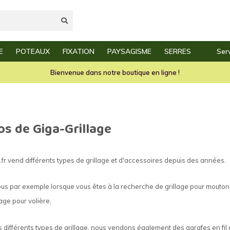
E
POTEAUX
FIXATION
PAYSAGISME
SERRES
Serv
n rapide
Service excellent
Toujo
Clôture jardin
Poteaux en bois
Piquets en grillage
Bordure en acier corten
Bienvenue dans notre boutique en ligne !
Clôture étang
Poteaux de prairie
Agrafes métalliques
Clôture lapins
Brouettes
os de Giga-Grillage
Clôture chats
Outillage clôture
.fr vend différents types de grillage et d'accessoires depuis des années.
Clôture chiens
Fil à lier
Clôture poules
Tendeurs de fil
s par exemple lorsque vous êtes à la recherche de grillage pour mouton, gr
lage pour volière,
Clôture moutons
Fil de tension
s différents types de grillage, nous vendons également des agrafes en fi