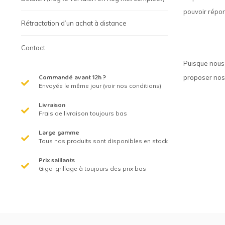
Grillage hexagonal
Grillage à visons
pouvoir répon
Rétractation d’un achat à distance
Bordure grillage
Grillage à chevaux
Fil de serrage
Grillage de rats
Contact
Puisque nous 
Grillage de blaireaux
F
Commandé avant 12h ?
proposer nos p
Envoyée le même jour (voir nos conditions)
F
Livraison
Frais de livraison toujours bas
Large gamme
Tous nos produits sont disponibles en stock
Prix saillants
Giga-grillage à toujours des prix bas