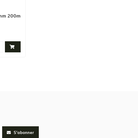
,8mm 200m
S'abonner