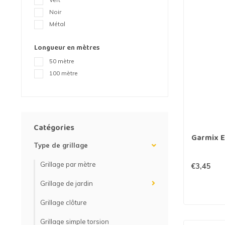
Grillage hexagonal
Grillage à visons
Noir
Bordure grillage
Grillage à chevaux
Métal
Longueur en mètres
Fil de serrage
Grillage de rats
50 mètre
Grillage de blaireaux
F
100 mètre
F
Catégories
Garmix En
Type de grillage
Grillage par mètre
€3,45
Grillage de jardin
Grillage clôture
Grillage simple torsion