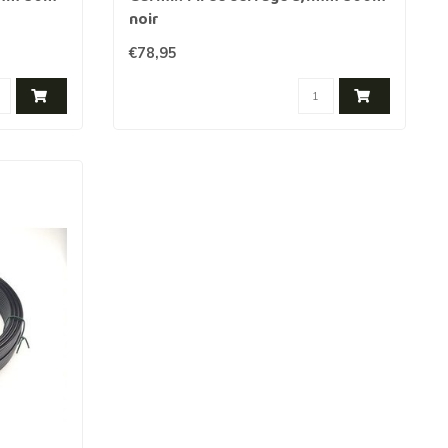
noir
€78,95