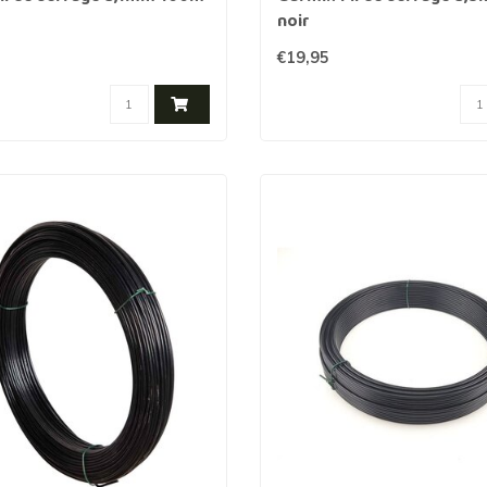
noir
€19,95