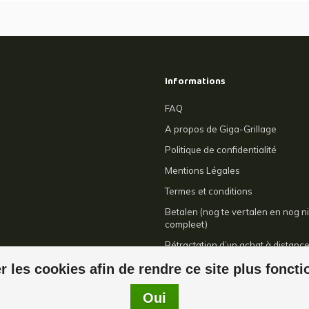
Informations
FAQ
A propos de Giga-Grillage
Politique de confidentialité
Mentions Légales
Termes et conditions
Betalen (nog te vertalen en nog ni
compleet)
Rétractation d’un achat à distanc
Contact
r les cookies afin de rendre ce site plus fonct
Oui