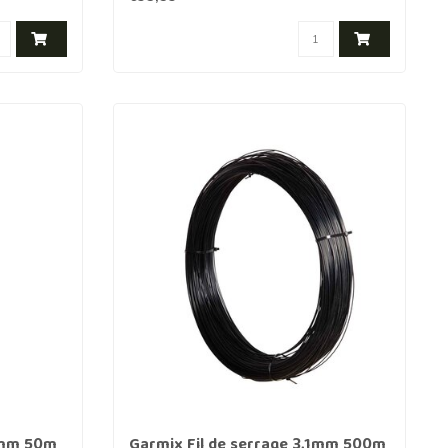
,8mm 50m
Garmix Fil de serrage 3,1mm 500m