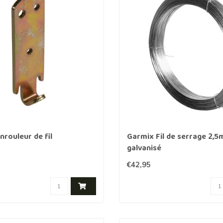
Clôture chevaux
Vêtement de protection
Tapis en roseaux
Clôture électriques
il de barbelé
ilets de protection jardin
rouleur de fil
Garmix Fil de serrage 2
galvanisé
€42,95