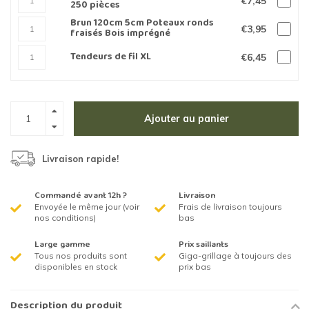
€7,45
250 pièces
Brun 120cm 5cm Poteaux ronds
€3,95
fraisés Bois imprégné
Tendeurs de fil XL
€6,45
Ajouter au panier
Livraison rapide!
Commandé avant 12h ?
Livraison
Envoyée le même jour (voir
Frais de livraison toujours
nos conditions)
bas
Large gamme
Prix saillants
Tous nos produits sont
Giga-grillage à toujours des
disponibles en stock
prix bas
Description du produit