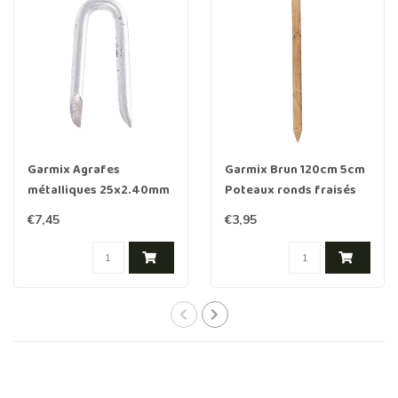
Garmix Agrafes
Garmix Brun 120cm 5cm
métalliques 25x2.40mm
Poteaux ronds fraisés
250 pièces
Bois imprégné
€7,45
€3,95