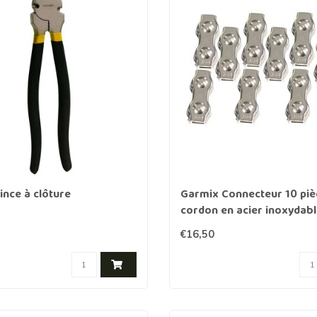
Clôture chevaux
Vêtement de protection
Tapis en roseaux
Clôture électriques
il de barbelé
ilets de protection jardin
ince à clôture
Garmix Connecteur 10 piè
cordon en acier inoxydab
€16,50