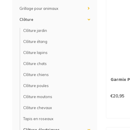
Grillage hexagonal
Grillage à visons
Grillage pour animaux
Bordure grillage
Grillage à chevaux
Clôture
Fil de serrage
Grillage de rats
Clôture jardin
Grillage de blaireaux
F
Clôture étang
Clôture lapins
F
Clôture chats
Clôture chiens
Garmix P
Clôture poules
€20,95
Clôture moutons
Clôture chevaux
Tapis en roseaux
Clôture électriques