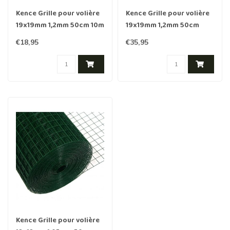
Kence Grille pour volière
Kence Grille pour volière
19x19mm 1,2mm 50cm 10m
19x19mm 1,2mm 50cm
vert
25m vert
€18,95
€35,95
Kence Grille pour volière