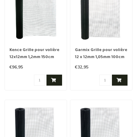
Kence Grille pour volière
Garmix Grille pour volière
12x12mm 1,2mm 150cm
12 x 12mm 1,05mm 100cm
15m vert
x 10m vert
€96,95
€32,95