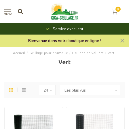
0
MENU
Service excellent
Bienvenue dans notre boutique en ligne !
Accueil
/
Grillage pour animaux
/
Grillage de vollière
/
Vert
Vert