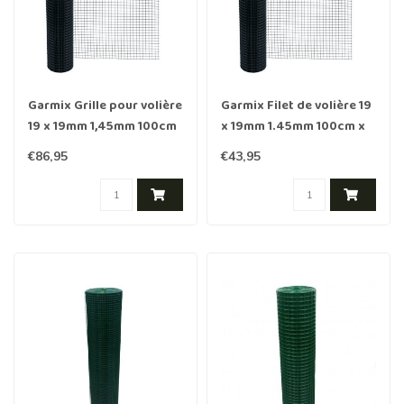
Garmix Grille pour volière
Garmix Filet de volière 19
19 x 19mm 1,45mm 100cm
x 19mm 1.45mm 100cm x
x 25m vert
10m Vert
€86,95
€43,95