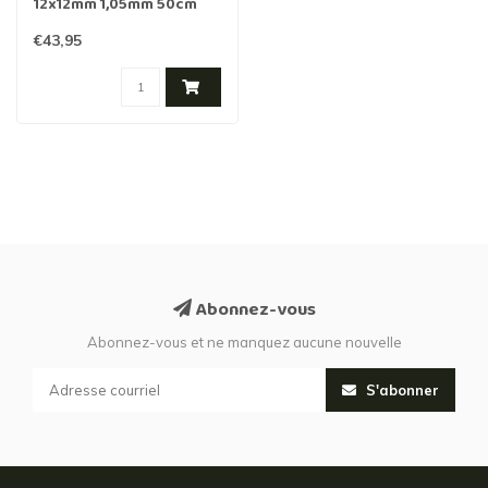
12x12mm 1,05mm 50cm
25m vert
€43,95
Abonnez-vous
Abonnez-vous et ne manquez aucune nouvelle
S'abonner