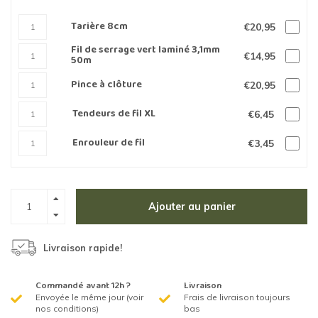
Tarière 8cm
€20,95
Fil de serrage vert laminé 3,1mm
€14,95
50m
Pince à clôture
€20,95
Tendeurs de fil XL
€6,45
Enrouleur de fil
€3,45
Ajouter au panier
Livraison rapide!
Commandé avant 12h ?
Livraison
Envoyée le même jour (voir
Frais de livraison toujours
nos conditions)
bas