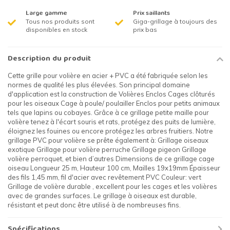
Large gamme
Prix saillants
Tous nos produits sont
Giga-grillage à toujours des
disponibles en stock
prix bas
Description du produit
Cette grille pour volière en acier + PVC a été fabriquée selon les
normes de qualité les plus élevées. Son principal domaine
d'application est la construction de Volières Enclos Cages clôturés
pour les oiseaux Cage à poule/ poulailler Enclos pour petits animaux
tels que lapins ou cobayes. Grâce à ce grillage petite maille pour
volière tenez à l'écart souris et rats, protégez des puits de lumière,
éloignez les fouines ou encore protégez les arbres fruitiers. Notre
grillage PVC pour volière se prête également à: Grillage oiseaux
exotique Grillage pour volière perruche Grillage pigeon Grillage
volière perroquet, et bien d’autres Dimensions de ce grillage cage
oiseau Longueur 25 m, Hauteur 100 cm, Mailles 19x19mm Épaisseur
des fils 1,45 mm, fil d'acier avec revêtement PVC Couleur: vert
Grillage de volière durable , excellent pour les cages et les volières
avec de grandes surfaces. Le grillage à oiseaux est durable,
résistant et peut donc être utilisé à de nombreuses fins.
Spécifications