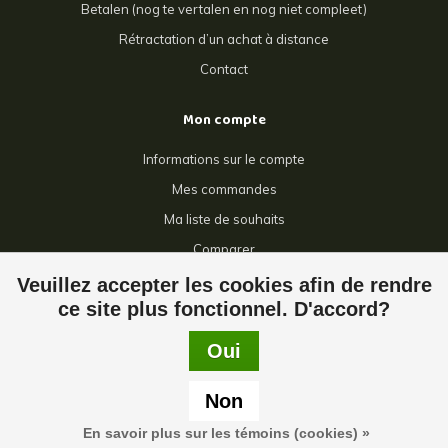
Betalen (nog te vertalen en nog niet compleet)
Rétractation d’un achat à distance
Contact
Mon compte
Informations sur le compte
Mes commandes
Ma liste de souhaits
Comparer
Tous les produits
Veuillez accepter les cookies afin de rendre
ce site plus fonctionnel. D'accord?
Oui
© Copyright 2026 Giga Grillage - Powered by
Lightspeed
- Theme by
Non
Dyvelopment
En savoir plus sur les témoins (cookies) »