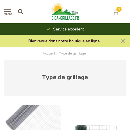
0
MENU
Service excellent
Bienvenue dans notre boutique en ligne !
Accueil
/
Type de grillage
Type de grillage