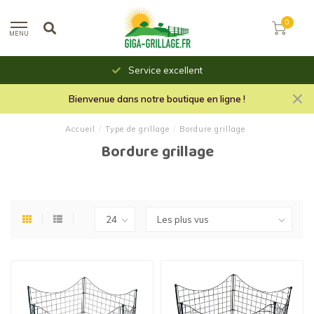
0
MENU
Service excellent
Bienvenue dans notre boutique en ligne !
Accueil
/
Type de grillage
/
Bordure grillage
Bordure grillage