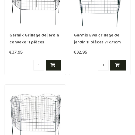
Garmix Grillage de jardin
Garmix Evel grillage de
convexe 11 pièces
jardin 11 pièces 71x71cm
71x79cm 6X6cm noir
6X6cm vert
€37,95
€32,95