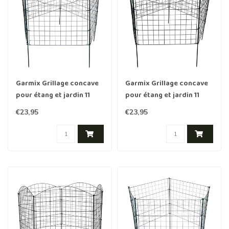
Garmix Grillage concave
Garmix Grillage concave
pour étang et jardin 11
pour étang et jardin 11
pièces 71x53cm 6X6cm
pièces 71x53cm 6X6cm
€23,95
€23,95
vert
noir