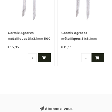
Garmix Agrafes
Garmix Agrafes
métalliques 31x3,1mm 500
métalliques 31x3,1mm
pièces
1000 pièces
€15,95
€19,95
Abonnez-vous