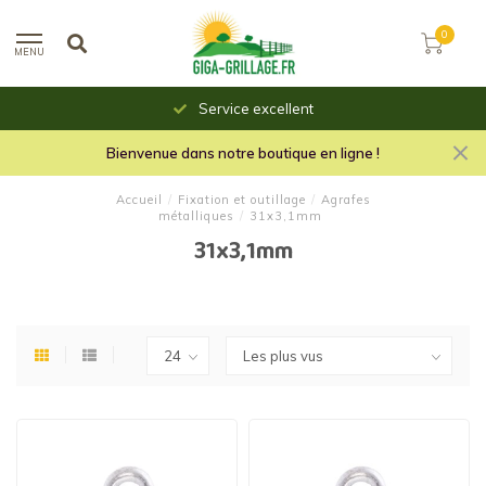
0
MENU
Service excellent
Bienvenue dans notre boutique en ligne !
Accueil
/
Fixation et outillage
/
Agrafes
métalliques
/
31x3,1mm
31x3,1mm