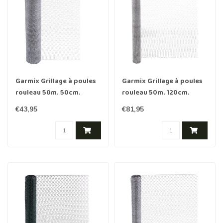
Garmix Grillage à poules
Garmix Grillage à poules
rouleau 50m. 50cm.
rouleau 50m. 120cm.
13mm. 0,7mm galvanisée
13mm. 0,7mm galvanisée
€43,95
€81,95