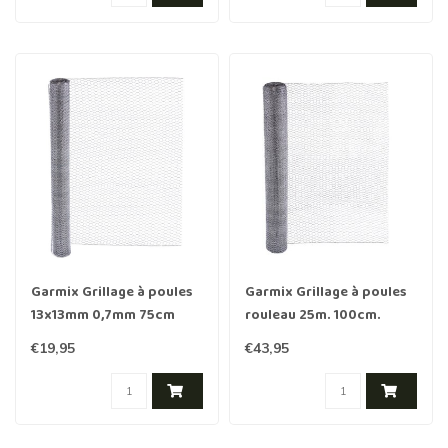
Garmix Grillage à poules
Garmix Grillage à poules
13x13mm 0,7mm 75cm
rouleau 25m. 100cm.
10m galvanisé
13mm. 0,7mm galvanisée
€19,95
€43,95