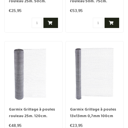
rouleau 25m. 50cm.
rouleau 50m. 75cm.
13mm. 0,7mm
13mm. 0,7mm galvanisée
€25,95
€53,95
Garmix Grillage à poules
Garmix Grillage à poules
rouleau 25m. 120cm.
13x13mm 0,7mm 100cm
13mm. 0,7mm galvanisée
10m galvanisé
€48,95
€23,95