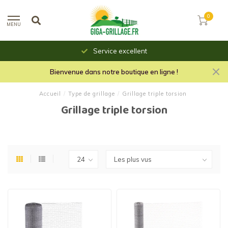
0
MENU
Service excellent
Bienvenue dans notre boutique en ligne !
Accueil
/
Type de grillage
/
Grillage triple torsion
Grillage triple torsion