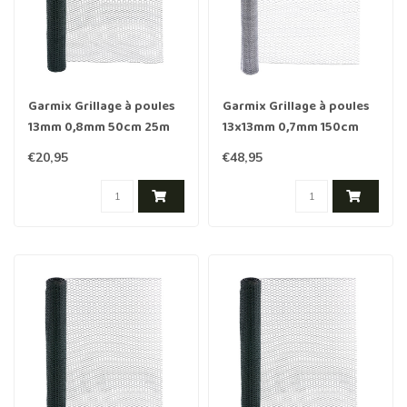
Garmix Grillage à poules
Garmix Grillage à poules
13mm 0,8mm 50cm 25m
13x13mm 0,7mm 150cm
vert
10m galvanisé
€20,95
€48,95