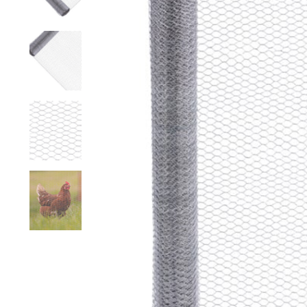
Grillage hexagonal
Grillage à visons
Bordure grillage
Grillage à chevaux
Fil de serrage
Grillage de rats
Grillage de blaireaux
F
F