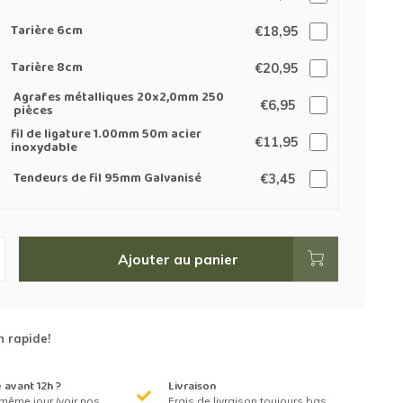
Tarière 6cm
€18,95
Tarière 8cm
€20,95
Agrafes métalliques 20x2,0mm 250
€6,95
pièces
fil de ligature 1.00mm 50m acier
€11,95
inoxydable
Tendeurs de fil 95mm Galvanisé
€3,45
Ajouter au panier
n rapide!
avant 12h ?
Livraison
même jour (voir nos
Frais de livraison toujours bas