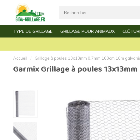
TYPE DE GRILLAGE
GRILLAGE POUR ANIMAUX
CLÔTUR
Livraison rapide
Service e
Grillage par mètre
Grillage à poules
Grillage de jardin
Grillage de vollière
Accueil
/
Grillage à poules 13x13mm 0,7mm 100cm 10m galvani
Garmix Grillage à poules 13x13m
Grillage clôture
Grillage à mouton
Grillage simple torsion
Grillage à lapin
Grillage triple torsion
Grillage à poussins
Grillage
Grillage à martres
Grillage fin
Grillage à souris