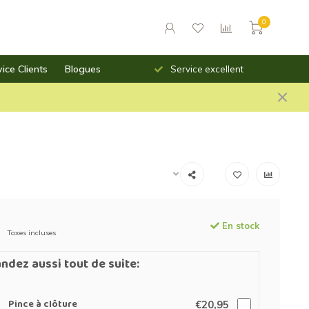
0
ice Clients
Blogues
Livraison rapide
Service excellent
En stock
Taxes incluses
dez aussi tout de suite:
Pince à clôture
€20,95