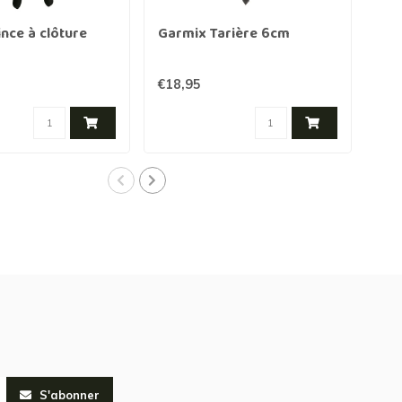
nce à clôture
Garmix Tarière 6cm
Gar
€18,95
€20
S'abonner