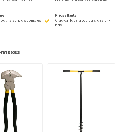
me
Prix saillants
roduits sont disponibles
Giga-grillage à toujours des prix
bas
onnexes