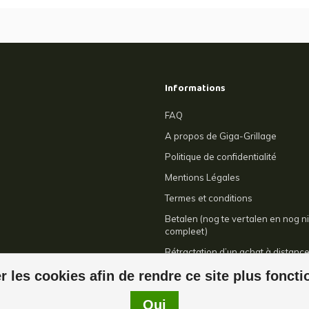
Informations
FAQ
A propos de Giga-Grillage
Politique de confidentialité
Mentions Légales
Termes et conditions
Betalen (nog te vertalen en nog ni
compleet)
Rétractation d’un achat à distanc
Contact
r les cookies afin de rendre ce site plus fonct
Oui