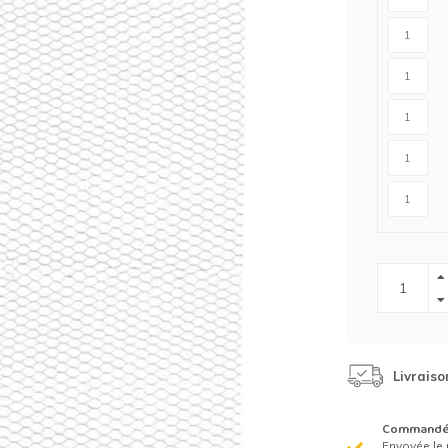
Clôture chevaux
Vêtement de protection
Tapis en roseaux
Clôture électriques
il de barbelé
ilets de protection jardin
Livraiso
Commandé 
Envoyée le 