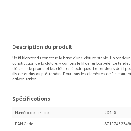
Description du produit
Un fil bien tendu constitue la base d'une clôture stable. Un tendeur d
construction de la clôture, y compris le fil de fer barbelé. Ce tendeur 
clôtures de prairie et les clôtures électriques. Le Tendeurs de fil pe
fils détendus ou pré-tendus. Pour tous les diamètres de fils couran
galvanisation.
Spécifications
Numéro de l'article
23496
EAN Code
87197432349