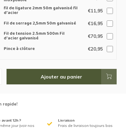
inoxydable
fil de ligature 2mm 50m galvanisé fil
€11,95
d'acier
Fil de serrage 2,5mm 50m galvanisé
€16,95
Fil de tension 2.5mm 500m Fil
€70,95
d'acier galvanisé
Pince à clôture
€20,95
Ajouter au panier
n rapide!
avant 12h ?
Livraison
même jour (voir nos
Frais de livraison toujours bas