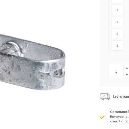
Clôture chevaux
Vêtement de protection
Tapis en roseaux
Clôture électriques
il de barbelé
ilets de protection jardin
Livraiso
Commandé 
Envoyée le 
conditions)