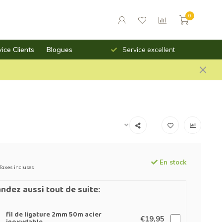
0
ice Clients
Blogues
Livraison rapide
Service excellent
En stock
Taxes incluses
dez aussi tout de suite:
fil de ligature 2mm 50m acier
€19,95