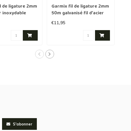
l de ligature 2mm
Garmix fil de ligature 2mm
Gar
r inoxydable
50m galvanisé fil d'acier
2,5
€11,95
€16
S'abonner