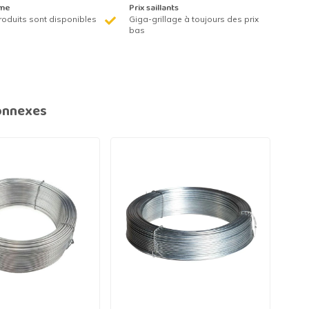
me
Prix saillants
roduits sont disponibles
Giga-grillage à toujours des prix
bas
onnexes