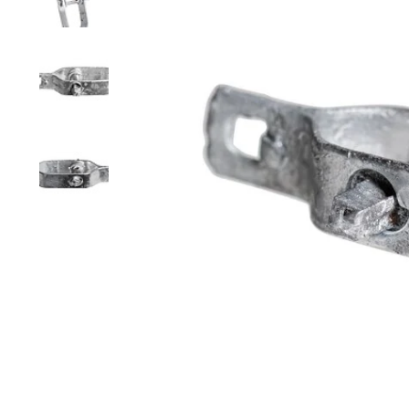
Grillage hexagonal
Grillage à visons
Bordure grillage
Grillage à chevaux
Fil de serrage
Grillage de rats
Grillage de blaireaux
F
F