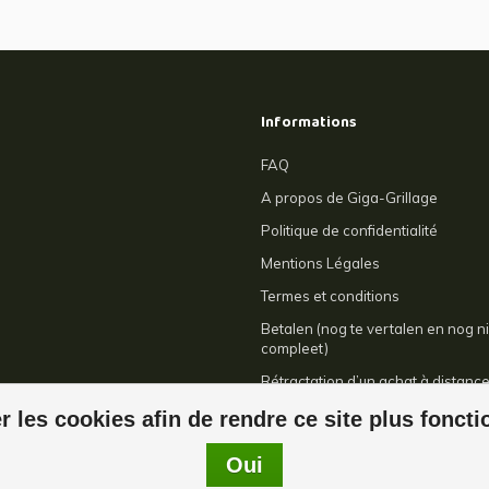
Informations
FAQ
A propos de Giga-Grillage
Politique de confidentialité
Mentions Légales
Termes et conditions
Betalen (nog te vertalen en nog ni
compleet)
Rétractation d’un achat à distanc
Contact
r les cookies afin de rendre ce site plus fonct
Oui