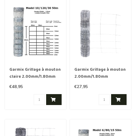
Garmix Grillage à mouton
Garmix Grillage à mouton
claire 2.00mm/1.80mm
2.00mm/1.80mm
120cm-10-30cm 50m
80cm/6/30cm 50m
€48,95
€27,95
Galvanisée
galvanisé