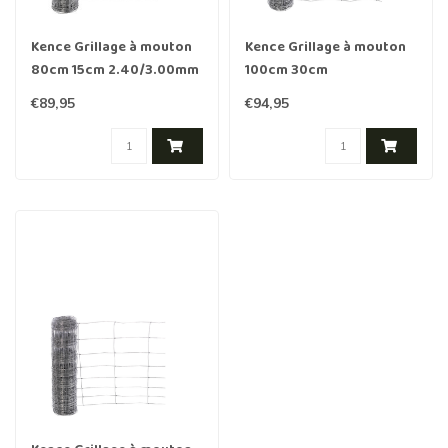
Kence Grillage à mouton
Kence Grillage à mouton
80cm 15cm 2.40/3.00mm
100cm 30cm
50m Galvanisé lourd
2.40/3.00mm 50m
€89,95
€94,95
Galvanisé lourd