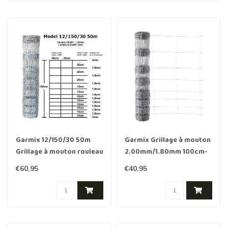
Garmix 12/150/30 50m
Garmix Grillage à mouton
Grillage à mouton rouleau
2.00mm/1.80mm 100cm-
2.00/1.80mm
8-30cm 50m Galvanisée
€60,95
€40,95