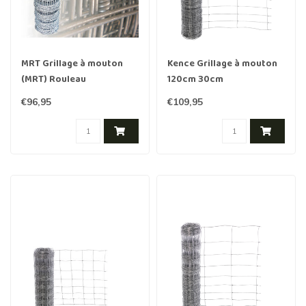
MRT Grillage à mouton
Kence Grillage à mouton
(MRT) Rouleau
120cm 30cm
50m./100cm./8d. light
2.40/3.00mm 50m
€96,95
€109,95
Galvanisé lourd