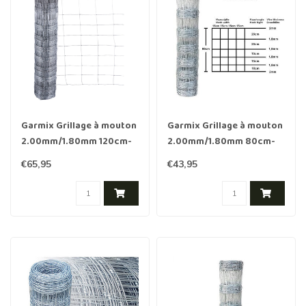
Garmix Grillage à mouton
Garmix Grillage à mouton
2.00mm/1.80mm 120cm-
2.00mm/1.80mm 80cm-
10-15cm 50m Galvanisée
6-15cm 50m Galvanisée
€65,95
€43,95