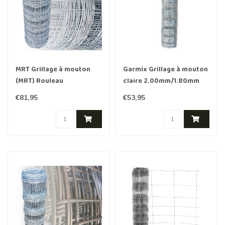
MRT Grillage à mouton
Garmix Grillage à mouton
(MRT) Rouleau
claire 2.00mm/1.80mm
50m./60cm./6d. light
100cm-8-15cm 50m
€81,95
€53,95
Galvanisée