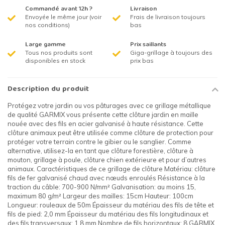
Commandé avant 12h ?
Livraison
Envoyée le même jour (voir
Frais de livraison toujours
nos conditions)
bas
Large gamme
Prix saillants
Tous nos produits sont
Giga-grillage à toujours des
disponibles en stock
prix bas
Description du produit
Protégez votre jardin ou vos pâturages avec ce grillage métallique
de qualité GARMIX vous présente cette clôture jardin en maille
nouée avec des fils en acier galvanisé à haute résistance. Cette
clôture animaux peut être utilisée comme clôture de protection pour
protéger votre terrain contre le gibier ou le sanglier. Comme
alternative, utilisez-la en tant que clôture forestière, clôture à
mouton, grillage à poule, clôture chien extérieure et pour d’autres
animaux. Caractéristiques de ce grillage de clôture Matériau: clôture
fils de fer galvanisé chaud avec nœuds enroulés Résistance à la
traction du câble: 700-900 N/mm² Galvanisation: au moins 15,
maximum 80 g/m² Largeur des mailles: 15cm Hauteur: 100cm
Longueur: rouleaux de 50m Épaisseur du matériau des fils de tête et
fils de pied: 2,0 mm Épaisseur du matériau des fils longitudinaux et
des fils transversaux: 1,8 mm Nombre de fils horizontaux: 8 GARMIX