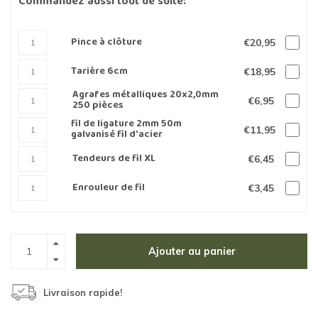
Commandez aussi tout de suite:
Pince à clôture
€20,95
Tarière 6cm
€18,95
Agrafes métalliques 20x2,0mm
€6,95
250 pièces
fil de ligature 2mm 50m
€11,95
galvanisé fil d'acier
Tendeurs de fil XL
€6,45
Enrouleur de fil
€3,45
Ajouter au panier
Livraison rapide!