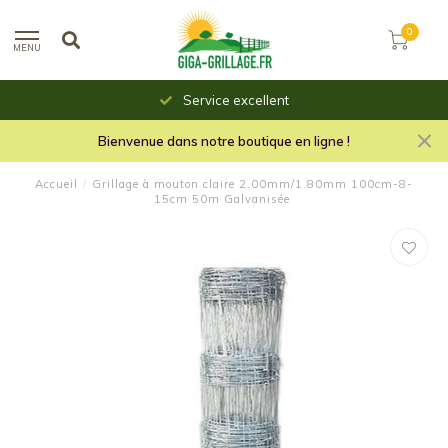
0
MENU
Service excellent
Bienvenue dans notre boutique en ligne !
Accueil
/
Grillage à mouton claire 2.00mm/1.80mm 100cm-8-
15cm 50m Galvanisée