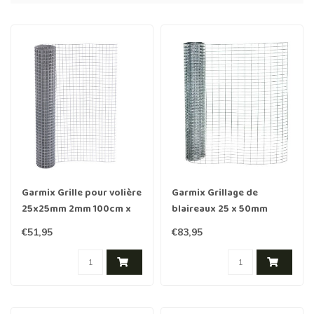
Garmix Grille pour volière
Garmix Grillage de
25x25mm 2mm 100cm x
blaireaux 25 x 50mm
5m galvanisé
2.1mm 100cm x 10m
€51,95
€83,95
galvanisé