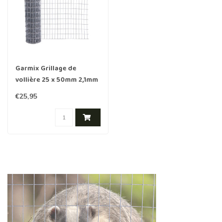
Garmix Grillage de
vollière 25 x 50mm 2,1mm
50cm x 5m Galvanisé
€25,95