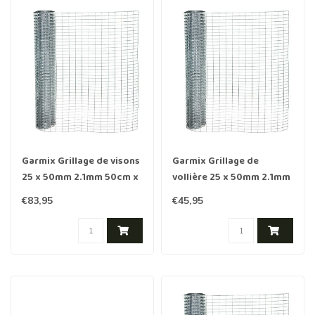
Garmix Grillage de visons
Garmix Grillage de
25 x 50mm 2.1mm 50cm x
vollière 25 x 50mm 2.1mm
25m galvanisé
100cm x 5m galvanisé
€83,95
€45,95