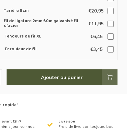
Tarière 8cm
€20,95
fil de ligature 2mm 50m galvanisé fil
€11,95
d'acier
Tendeurs de fil XL
€6,45
Enrouleur de fil
€3,45
Ajouter au panier
n rapide!
avant 12h ?
Livraison
même jour (voir nos
Frais de livraison toujours bas