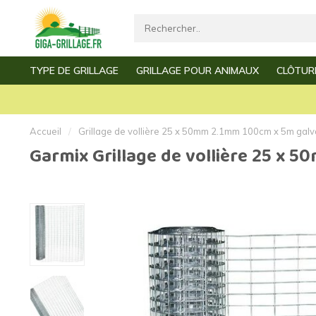
TYPE DE GRILLAGE
GRILLAGE POUR ANIMAUX
CLÔTUR
Livraiso
Grillage par mètre
Grillage à poules
Grillage de jardin
Grillage de vollière
Accueil
/
Grillage de vollière 25 x 50mm 2.1mm 100cm x 5m galv
Garmix Grillage de vollière 25 x 
Grillage clôture
Grillage à mouton
Grillage simple torsion
Grillage à lapin
Grillage triple torsion
Grillage à poussins
Grillage
Grillage à martres
Grillage fin
Grillage à souris