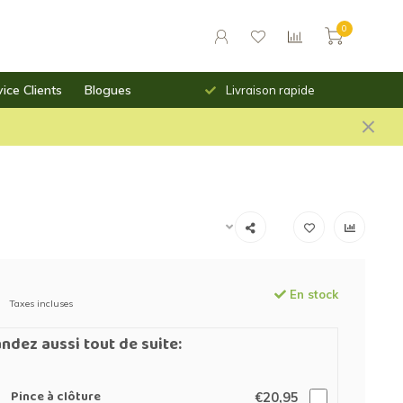
0
ice Clients
Blogues
urs des prix saillants
Livraison rapide
En stock
Taxes incluses
dez aussi tout de suite:
Pince à clôture
€20,95