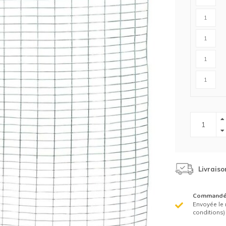
Clôture chevaux
Vêtement de protection
Tapis en roseaux
Clôture électriques
il de barbelé
ilets de protection jardin
Livraiso
Commandé 
Envoyée le 
conditions)