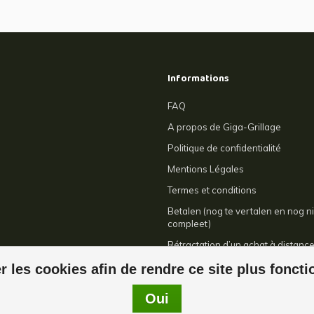
Informations
FAQ
A propos de Giga-Grillage
Politique de confidentialité
Mentions Légales
Termes et conditions
Betalen (nog te vertalen en nog ni
compleet)
Rétractation d’un achat à distanc
Contact
r les cookies afin de rendre ce site plus fonct
Oui