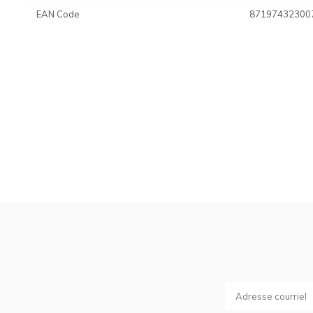
EAN Code
87197432300