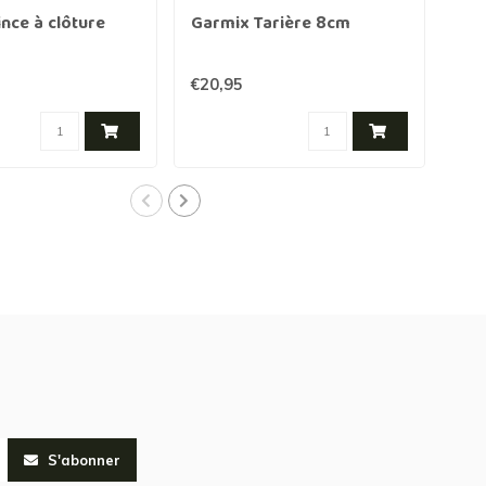
nce à clôture
Garmix Tarière 8cm
Gar
50m
€20,95
€11
S'abonner