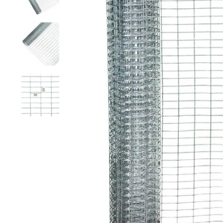
Grillage hexagonal
Grillage à visons
Bordure grillage
Grillage à chevaux
Fil de serrage
Grillage de rats
Grillage de blaireaux
F
F