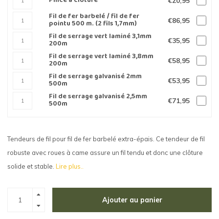
Pince à clôture
€20,95
Fil de fer barbelé / fil de fer
€86,95
pointu 500 m. (2 fils 1,7mm)
Fil de serrage vert laminé 3,1mm
€35,95
200m
Fil de serrage vert laminé 3,8mm
€58,95
200m
Fil de serrage galvanisé 2mm
€53,95
500m
Fil de serrage galvanisé 2,5mm
€71,95
500m
Tendeurs de fil pour fil de fer barbelé extra-épais. Ce tendeur de fil
robuste avec roues à came assure un fil tendu et donc une clôture
solide et stable.
Lire plus..
Ajouter au panier