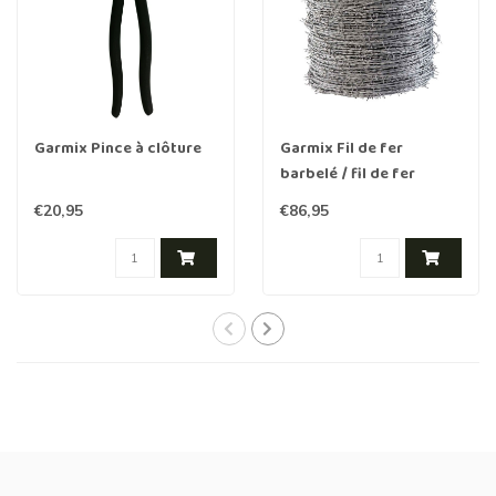
Garmix Pince à clôture
Garmix Fil de fer
barbelé / fil de fer
pointu 500 m. (2 fils
€20,95
€86,95
1,7mm)