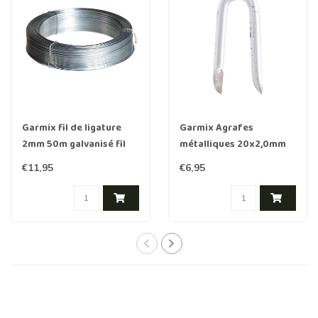
Garmix fil de ligature
Garmix Agrafes
2mm 50m galvanisé fil
métalliques 20x2,0mm
d'acier
250 pièces
€11,95
€6,95