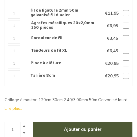
fil de ligature 2mm 50m
€11,95
galvanisé fil d'acier
Agrafes métalliques 20x2,0mm
€6,95
250 pièces
Enrouleur de fil
€3,45
Tendeurs de fil XL
€6,45
Pince à clôture
€20,95
Tarière 8cm
€20,95
Grillage à mouton 120cm 30cm 2.40/3.00mm 50m Galvanisé lourd
Lire plus..
Ajouter au panier