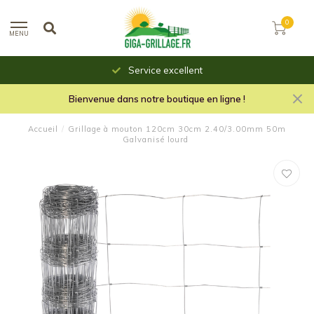
0
MENU
Service excellent
Bienvenue dans notre boutique en ligne !
Accueil
/
Grillage à mouton 120cm 30cm 2.40/3.00mm 50m
Galvanisé lourd