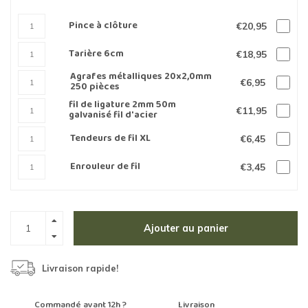
Pince à clôture
€20,95
Tarière 6cm
€18,95
Agrafes métalliques 20x2,0mm
€6,95
250 pièces
fil de ligature 2mm 50m
€11,95
galvanisé fil d'acier
Tendeurs de fil XL
€6,45
Enrouleur de fil
€3,45
Ajouter au panier
Livraison rapide!
Commandé avant 12h ?
Livraison