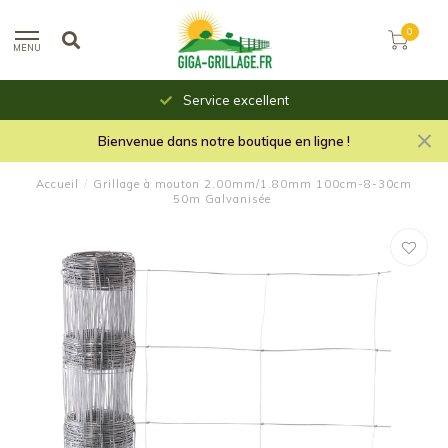
0
MENU
Service excellent
Bienvenue dans notre boutique en ligne !
Accueil
/
Grillage à mouton 2.00mm/1.80mm 100cm-8-30cm
50m Galvanisée