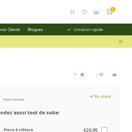
0
ice Clients
Blogues
urs des prix saillants
Livraison rapide
En stock
Taxes incluses
dez aussi tout de suite:
Pince à clôture
€20,95