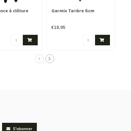
nce à clôture
Garmix Tarière 6cm
Gar
mét
piè
€18,95
€6,
S'abonner