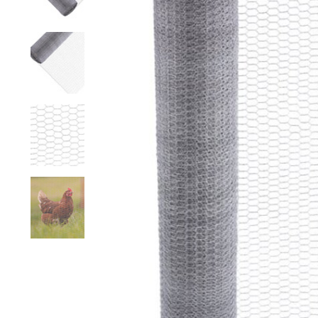
Grillage hexagonal
Grillage à visons
Bordure grillage
Grillage à chevaux
Fil de serrage
Grillage de rats
Grillage de blaireaux
F
F