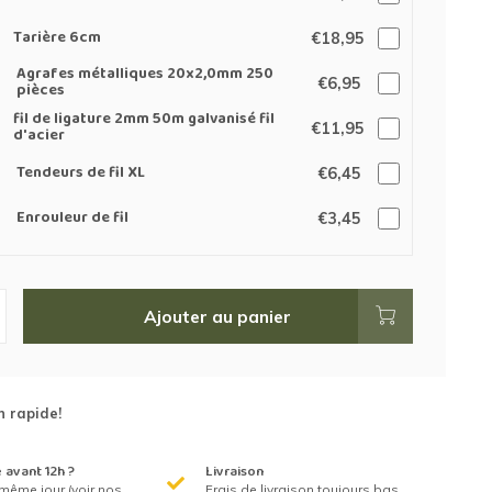
Tarière 6cm
€18,95
Agrafes métalliques 20x2,0mm 250
€6,95
pièces
fil de ligature 2mm 50m galvanisé fil
€11,95
d'acier
Tendeurs de fil XL
€6,45
Enrouleur de fil
€3,45
Ajouter au panier
n rapide!
avant 12h ?
Livraison
même jour (voir nos
Frais de livraison toujours bas