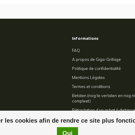
Informations
FAQ
A propos de Giga-Grillage
Politique de confidentialité
Mentions Légales
Termes et conditions
Betalen (nog te vertalen en nog ni
compleet)
Rétractation d’un achat à distanc
Contact
r les cookies afin de rendre ce site plus fonct
Oui