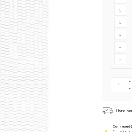
Clôture chevaux
Vêtement de protection
Tapis en roseaux
Clôture électriques
il de barbelé
ilets de protection jardin
Livraiso
Commandé 
Envoyée le 