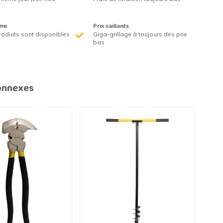
me
Prix saillants
roduits sont disponibles
Giga-grillage à toujours des prix
bas
onnexes