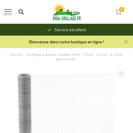
0
MENU
Service excellent
Bienvenue dans notre boutique en ligne !
Accueil
/
Grillage à poules rouleau 50m. 75cm. 13mm. 0,7mm
galvanisée