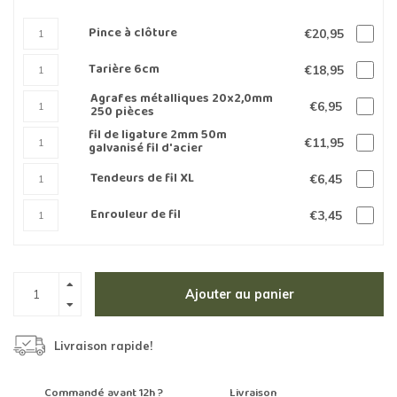
Pince à clôture
€20,95
Tarière 6cm
€18,95
Agrafes métalliques 20x2,0mm
€6,95
250 pièces
fil de ligature 2mm 50m
€11,95
galvanisé fil d'acier
Tendeurs de fil XL
€6,45
Enrouleur de fil
€3,45
Ajouter au panier
Livraison rapide!
Commandé avant 12h ?
Livraison