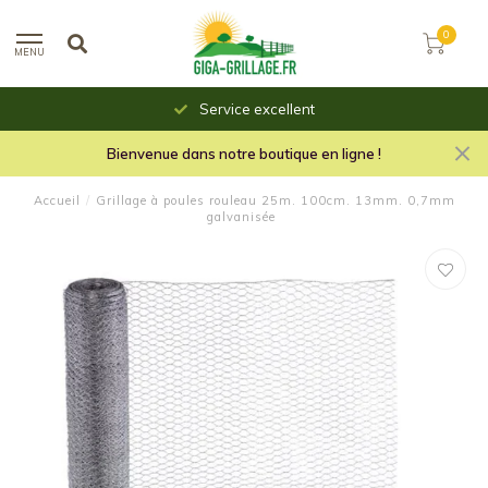
0
MENU
Service excellent
Bienvenue dans notre boutique en ligne !
Accueil
/
Grillage à poules rouleau 25m. 100cm. 13mm. 0,7mm
galvanisée