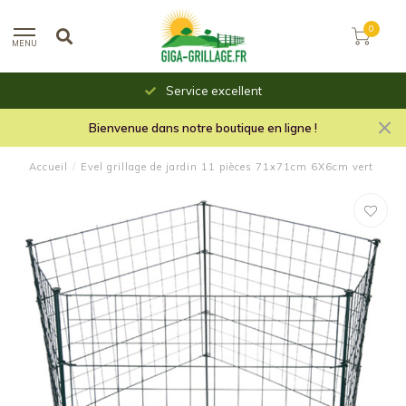
0
MENU
Service excellent
Bienvenue dans notre boutique en ligne !
Accueil
/
Evel grillage de jardin 11 pièces 71x71cm 6X6cm vert