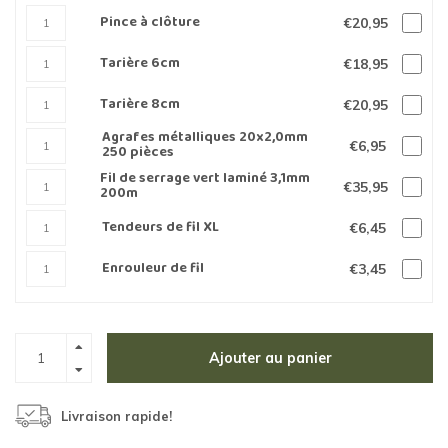
Pince à clôture
€20,95
Tarière 6cm
€18,95
Tarière 8cm
€20,95
Agrafes métalliques 20x2,0mm
€6,95
250 pièces
Fil de serrage vert laminé 3,1mm
€35,95
200m
Tendeurs de fil XL
€6,45
Enrouleur de fil
€3,45
Ajouter au panier
Livraison rapide!