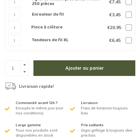
€7,45
250 pièces
Enrouleur de fil
€3,45
Pince à clôture
€20,95
Tendeurs de fil XL
€6,45
Ajouter au panier
Livraison rapide!
Commandé avant 12h ?
Livraison
Envoyée le même jour (voir
Frais de livraison toujours
nos conditions)
bas
Large gamme
Prix saillants
Tous nos produits sont
Giga-grillage à toujours des
disponibles en stock
prix bas