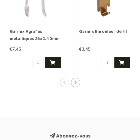
Garmix Agrafes
Garmix Enrouleur de fil
métalliques 25x2.40mm
250 pièces
€7,45
€3,45
Abonnez-vous