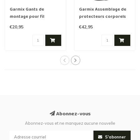
Garmix Gants de
Garmix Assemblage de
montage pour fil
protecteurs corporels
barbelé et fil de rasoir
Fil de barbelé et fil de
€20,95
€42,95
rasoir
Abonnez-vous
Abonnez-vous et ne manquez aucune nouvelle
S'abonner