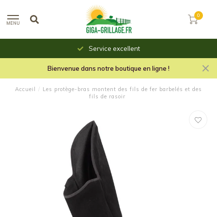
0
MENU
Service excellent
Bienvenue dans notre boutique en ligne !
Accueil
/
Les protège-bras montent des fils de fer barbelés et des
fils de rasoir