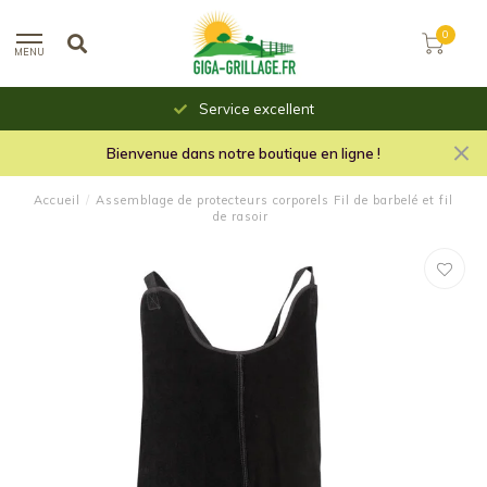
0
MENU
Service excellent
Bienvenue dans notre boutique en ligne !
Accueil
/
Assemblage de protecteurs corporels Fil de barbelé et fil
de rasoir