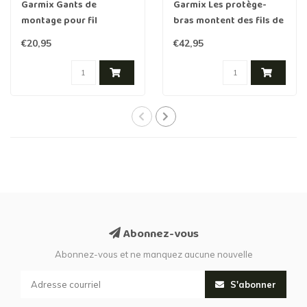
Garmix Gants de
Garmix Les protège-
montage pour fil
bras montent des fils de
barbelé et fil de rasoir
fer barbelés et des fils
€20,95
€42,95
de rasoir
Abonnez-vous
Abonnez-vous et ne manquez aucune nouvelle
S'abonner