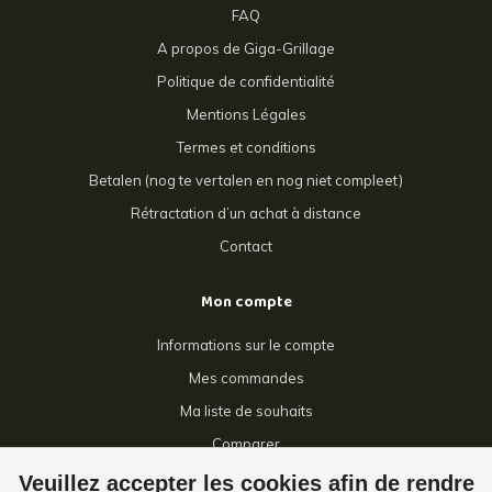
FAQ
A propos de Giga-Grillage
Politique de confidentialité
Mentions Légales
Termes et conditions
Betalen (nog te vertalen en nog niet compleet)
Rétractation d’un achat à distance
Contact
Mon compte
Informations sur le compte
Mes commandes
Ma liste de souhaits
Comparer
Tous les produits
Veuillez accepter les cookies afin de rendre