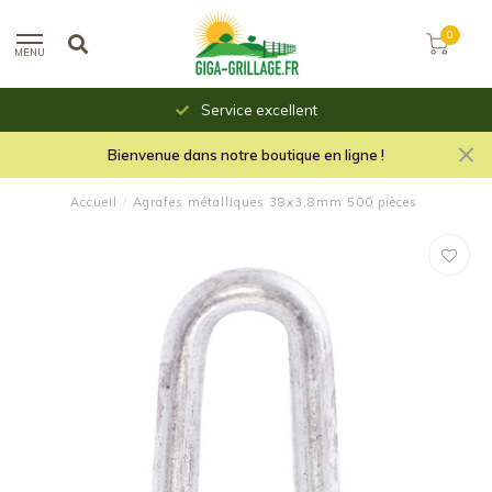
0
MENU
Service excellent
Bienvenue dans notre boutique en ligne !
Accueil
/
Agrafes métalliques 38x3,8mm 500 pièces