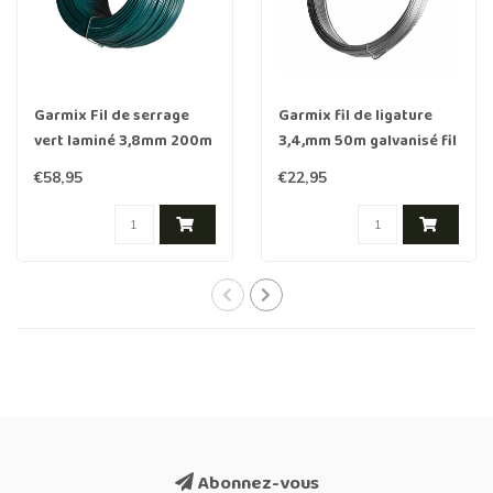
Garmix Fil de serrage
Garmix fil de ligature
vert laminé 3,8mm 200m
3,4,mm 50m galvanisé fil
d'acier
€58,95
€22,95
Abonnez-vous