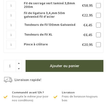
Fil de serrage vert laminé 3,8mm
€58,95
200m
fil de ligature 3,4,mm 50m
€22,95
galvanisé fil d'acier
Tendeurs de fil 130mm Galvanisé
€4,45
Tendeurs de fil XL
€6,45
Pince à clôture
€20,95
Ajouter au panier
Livraison rapide!
Commandé avant 12h ?
Livraison
Envoyée le même jour (voir
Frais de livraison toujours
nos conditions)
bas