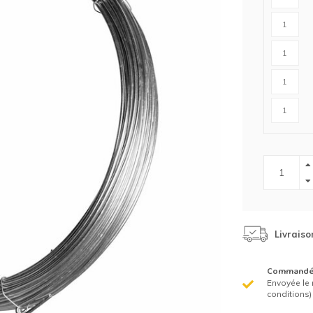
Clôture chevaux
Vêtement de protection
Tapis en roseaux
Clôture électriques
il de barbelé
ilets de protection jardin
Livraiso
Commandé 
Envoyée le 
conditions)