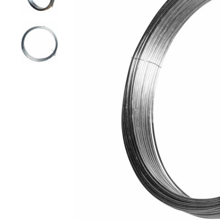
Grillage hexagonal
Grillage à visons
Bordure grillage
Grillage à chevaux
Fil de serrage
Grillage de rats
Grillage de blaireaux
F
F