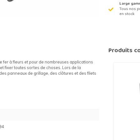
Large gam
Tous nos p
en stock
Produits c
 de fer à fleurs et pour de nombreuses applications
r et fixer toutes sortes de choses. Lors de la
 des panneaux de grillage, des clôtures et des filets
94