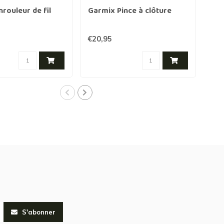
rouleur de fil
Garmix Pince à clôture
Gar
mét
250
€20,95
€7,
S'abonner