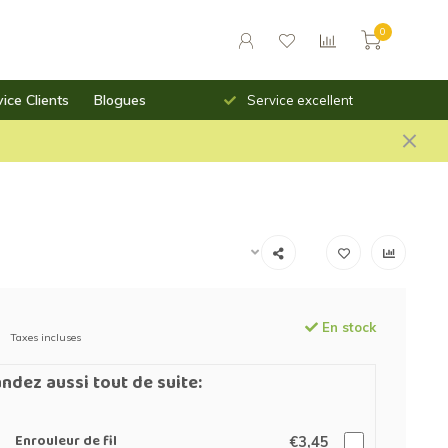
0
ice Clients
Blogues
Livraison rapide
Service excellent
En stock
Taxes incluses
dez aussi tout de suite:
Enrouleur de fil
€3,45