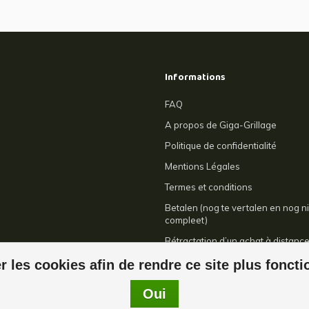
Informations
FAQ
A propos de Giga-Grillage
Politique de confidentialité
Mentions Légales
Termes et conditions
Betalen (nog te vertalen en nog ni
compleet)
Rétractation d’un achat à distanc
Contact
r les cookies afin de rendre ce site plus fonct
Oui