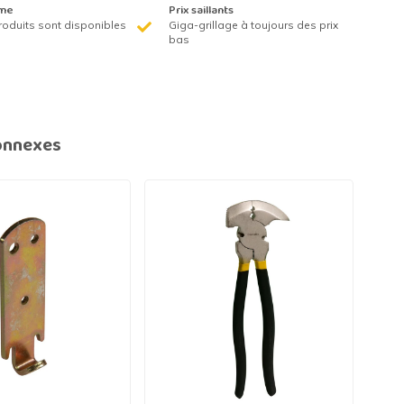
me
Prix saillants
roduits sont disponibles
Giga-grillage à toujours des prix
bas
onnexes