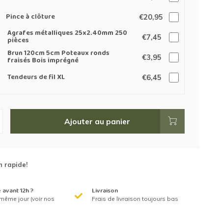
Pince à clôture
€20,95
Agrafes métalliques 25x2.40mm 250
€7,45
pièces
Brun 120cm 5cm Poteaux ronds
€3,95
fraisés Bois imprégné
Tendeurs de fil XL
€6,45
Ajouter au panier
n rapide!
avant 12h ?
Livraison
même jour (voir nos
Frais de livraison toujours bas