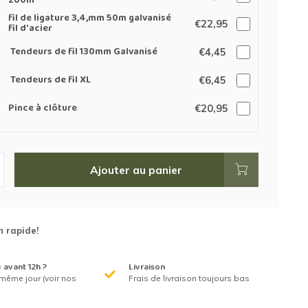
200m
fil de ligature 3,4,mm 50m galvanisé
€22,95
fil d'acier
Tendeurs de fil 130mm Galvanisé
€4,45
Tendeurs de fil XL
€6,45
Pince à clôture
€20,95
Ajouter au panier
n rapide!
avant 12h ?
Livraison
même jour (voir nos
Frais de livraison toujours bas