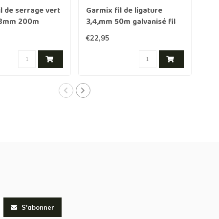
l de serrage vert
Garmix fil de ligature
Gar
3,8mm 200m
3,4,mm 50m galvanisé fil
13
d'acier
€22,95
€4,
S'abonner