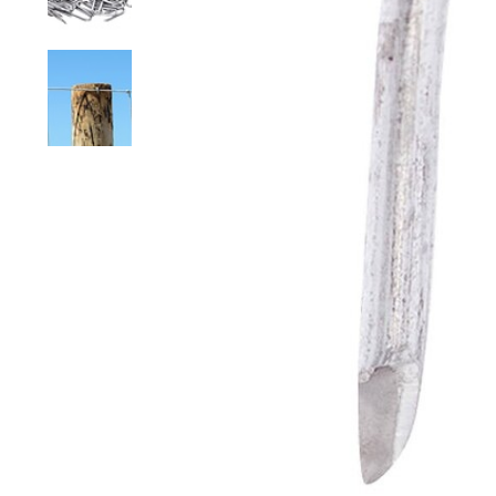
Grillage hexagonal
Grillage à visons
Bordure grillage
Grillage à chevaux
Fil de serrage
Grillage de rats
Grillage de blaireaux
F
F