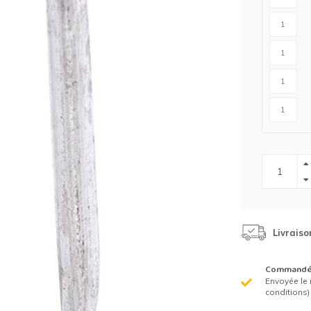
Clôture chevaux
Vêtement de protection
Tapis en roseaux
Clôture électriques
il de barbelé
ilets de protection jardin
Livraiso
Commandé 
Envoyée le 
conditions)