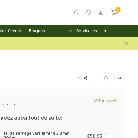
0
ice Clients
Blogues
Livraison rapide
Service excellent
En stock
Taxes incluses
dez aussi tout de suite:
Fil de serrage vert laminé 3,8mm
€58,95