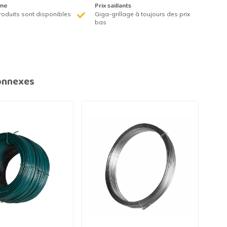
me
Prix saillants
roduits sont disponibles
Giga-grillage à toujours des prix
bas
onnexes