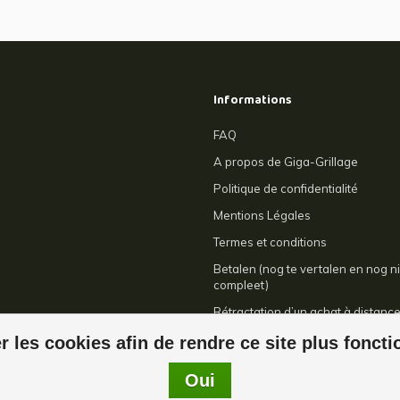
Informations
FAQ
A propos de Giga-Grillage
Politique de confidentialité
Mentions Légales
Termes et conditions
Betalen (nog te vertalen en nog ni
compleet)
Rétractation d’un achat à distanc
Contact
r les cookies afin de rendre ce site plus fonct
Oui