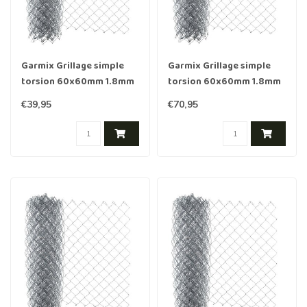
Garmix Grillage simple
Garmix Grillage simple
torsion 60x60mm 1.8mm
torsion 60x60mm 1.8mm
80cm 15m Galvanis≈Ω
120cm 15m Galvanis≈Ω
€39,95
€70,95