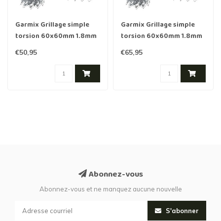
Garmix Grillage simple
Garmix Grillage simple
torsion 60x60mm 1.8mm
torsion 60x60mm 1.8mm
100cm 15m Galvanis≈Ω
100cm 25m Galvanis≈Ω
€50,95
€65,95
Abonnez-vous
Abonnez-vous et ne manquez aucune nouvelle
S'abonner