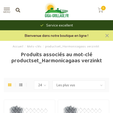
0
MENU
Service excellent
Bienvenue dans notre boutique en ligne !
Accueil
/
Mots-clés
/
productset_Harmonicagaas verzinkt
Produits associés au mot-clé
productset_Harmonicagaas verzinkt