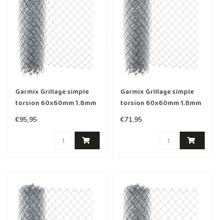
Garmix Grillage simple
Garmix Grillage simple
torsion 60x60mm 1.8mm
torsion 60x60mm 1.8mm
150cm 25m Galvanis≈Ω
120cm 25m Galvanis≈Ω
€95,95
€71,95