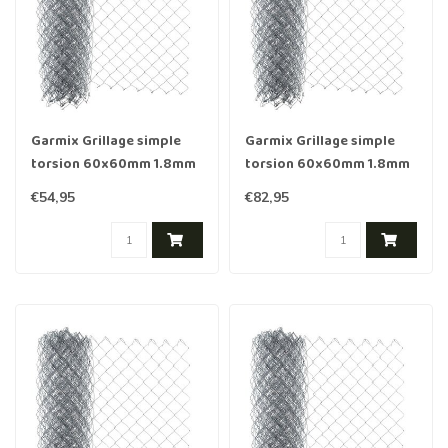
Garmix Grillage simple
Garmix Grillage simple
torsion 60x60mm 1.8mm
torsion 60x60mm 1.8mm
80cm 25m Galvanis≈Ω
150cm 15m Galvanis≈Ω
€54,95
€82,95