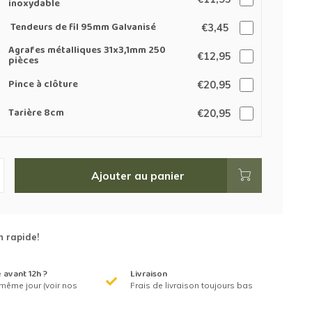
inoxydable
Tendeurs de fil 95mm Galvanisé
€3,45
Agrafes métalliques 31x3,1mm 250
€12,95
pièces
Pince à clôture
€20,95
Tarière 8cm
€20,95
Ajouter au panier
n rapide!
avant 12h ?
Livraison
même jour (voir nos
Frais de livraison toujours bas