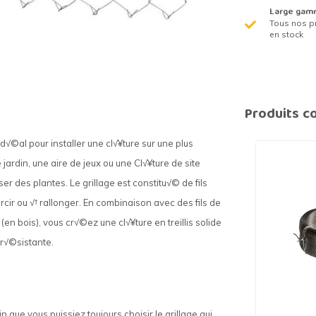
Large gam
Tous nos p
en stock
Produits c
√©al pour installer une cl√¥ture sur une plus
jardin, une aire de jeux ou une Cl√¥ture de site
er des plantes. Le grillage est constitu√© de fils
urcir ou √† rallonger. En combinaison avec des fils de
(en bois), vous cr√©ez une cl√¥ture en treillis solide
 r√©sistante.
que vous puissiez toujours choisir le grillage qui