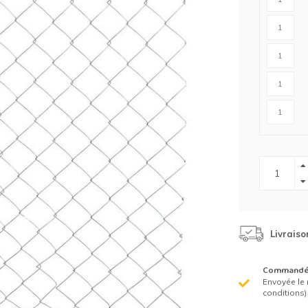
Clôture chevaux
Vêtement de protection
Tapis en roseaux
Clôture électriques
il de barbelé
ilets de protection jardin
Livraiso
Commandé 
Envoyée le 
conditions)