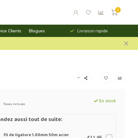
0
ice Clients
Blogues
urs des prix saillants
Livraison rapide
En stock
Taxes incluses
dez aussi tout de suite:
fil de ligature 1.00mm 50m acier
€11,95