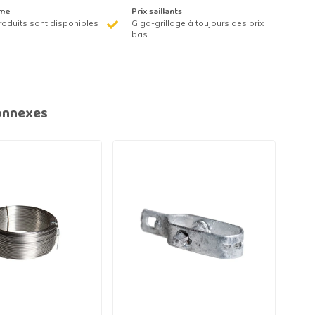
me
Prix saillants
roduits sont disponibles
Giga-grillage à toujours des prix
bas
onnexes