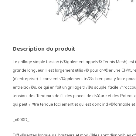
Description du produit
Le grillage simple torsion (√©galement appel√© Tennis Mesh) est id
grande longueur. Il est largement utilis√© pour cr√©er une Cl√¥ture 
(d'entreprise). Il convient √©galement tr√®s bien pour y faire pouss
entrelac√©s, ce qui en fait un grillage tr√®s souple, facile √† racco
tension, des Tendeurs de fil, des pinces de cl√¥ture et des Poteaux 
qui peut √™tre tendue facilement et qui est donc ind√©formable et
_x000D_
Diff√©rentes longueurs, hauteurs et mod√®les sont disponibles afin 