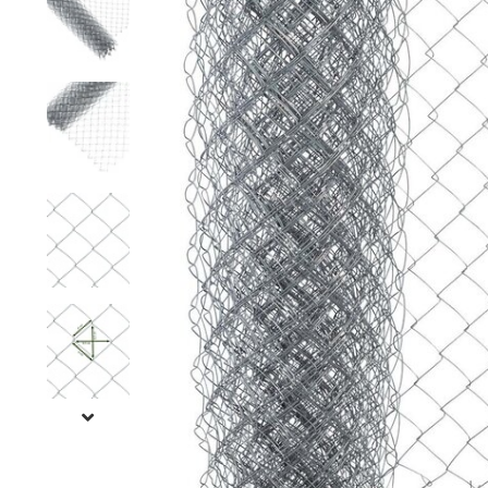
Grillage hexagonal
Grillage à visons
Bordure grillage
Grillage à chevaux
Fil de serrage
Grillage de rats
Grillage de blaireaux
F
F