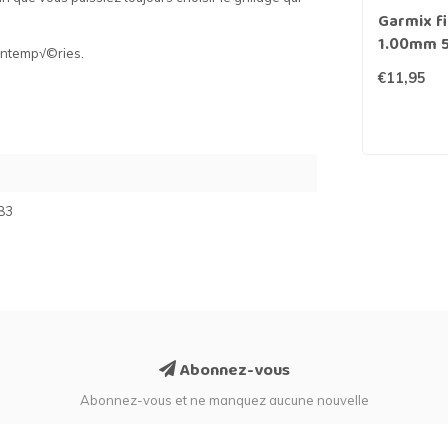
Garmix fi
1.00mm 5
 intemp√©ries.
inoxydab
€11,95
83
Abonnez-vous
Abonnez-vous et ne manquez aucune nouvelle