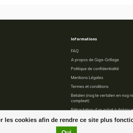
Informations
FAQ
A propos de Giga-Grillage
Politique de confidentialité
Mentions Légales
Termes et conditions
Betalen (nog te vertalen en nog ni
compleet)
Rétractation d’un achat à distanc
Contact
r les cookies afin de rendre ce site plus fonct
Oui