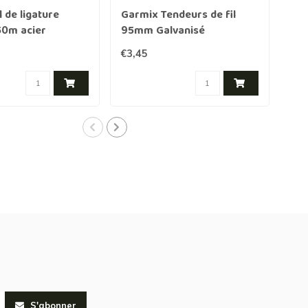
l de ligature
Garmix Tendeurs de fil
Gar
0m acier
95mm Galvanisé
mét
le
piè
€3,45
€12
S'abonner