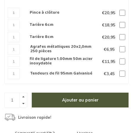
Pince à clôture
€20,95
Tarière 6cm
€18,95
Tarière 8cm
€20,95
Agrafes métalliques 20x2,0mm
€6,95
250 pièces
fil de ligature 1.00mm 50m acier
€11,95
inoxydable
Tendeurs de fil 95mm Galvanisé
€3,45
Ajouter au panier
Livraison rapide!