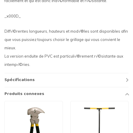
facilement et qui est donc ind√©formable et r√©sistante.
_x000D_
Diff√©rentes longueurs, hauteurs et mod√®les sont disponibles afin
que vous puissiez toujours choisir le grillage qui vous convient le
mieux.
La version enduite de PVC est particuli√®rement r√©sistante aux
intemp√©ries.
Spécifications
Produits connexes