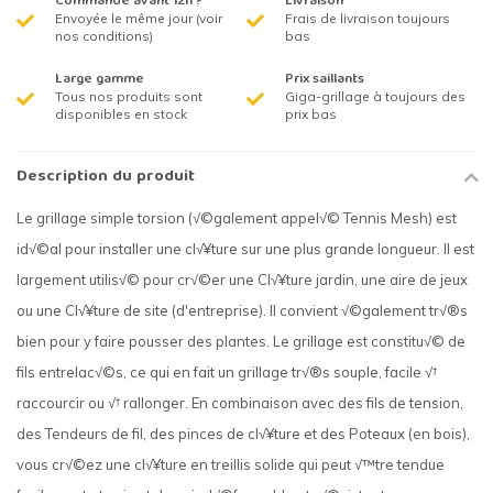
Commandé avant 12h ?
Livraison
Envoyée le même jour (voir
Frais de livraison toujours
nos conditions)
bas
Large gamme
Prix saillants
Tous nos produits sont
Giga-grillage à toujours des
disponibles en stock
prix bas
Description du produit
Le grillage simple torsion (√©galement appel√© Tennis Mesh) est
id√©al pour installer une cl√¥ture sur une plus grande longueur. Il est
largement utilis√© pour cr√©er une Cl√¥ture jardin, une aire de jeux
ou une Cl√¥ture de site (d'entreprise). Il convient √©galement tr√®s
bien pour y faire pousser des plantes. Le grillage est constitu√© de
fils entrelac√©s, ce qui en fait un grillage tr√®s souple, facile √†
raccourcir ou √† rallonger. En combinaison avec des fils de tension,
des Tendeurs de fil, des pinces de cl√¥ture et des Poteaux (en bois),
vous cr√©ez une cl√¥ture en treillis solide qui peut √™tre tendue