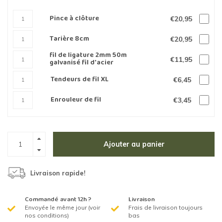
Pince à clôture
€20,95
Tarière 8cm
€20,95
fil de ligature 2mm 50m
€11,95
galvanisé fil d'acier
Tendeurs de fil XL
€6,45
Enrouleur de fil
€3,45
Ajouter au panier
Livraison rapide!
Commandé avant 12h ?
Livraison
Envoyée le même jour (voir
Frais de livraison toujours
nos conditions)
bas