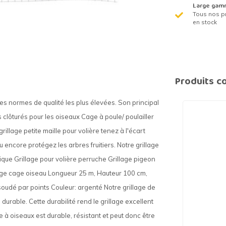
Large gam
Tous nos p
en stock
Produits c
les normes de qualité les plus élevées. Son principal
 clôturés pour les oiseaux Cage à poule/ poulailler
illage petite maille pour volière tenez à l'écart
u encore protégez les arbres fruitiers. Notre grillage
ique Grillage pour volière perruche Grillage pigeon
llage cage oiseau Longueur 25 m, Hauteur 100 cm,
soudé par points Couleur: argenté Notre grillage de
durable. Cette durabilité rend le grillage excellent
e à oiseaux est durable, résistant et peut donc être