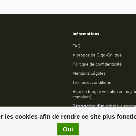
Informations
FAQ
A propos de Giga-Grillage
Politique de confidentialité
Mentions Légales
Termes et conditions
Betalen (nog te vertalen en nog ni
compleet)
Rétractation d’un achat à distanc
Contact
r les cookies afin de rendre ce site plus fonct
Oui