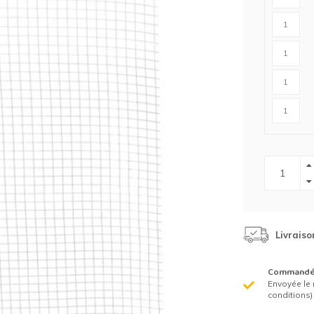
Clôture chevaux
Vêtement de protection
Tapis en roseaux
Clôture électriques
il de barbelé
ilets de protection jardin
Livraiso
Commandé 
Envoyée le 
conditions)