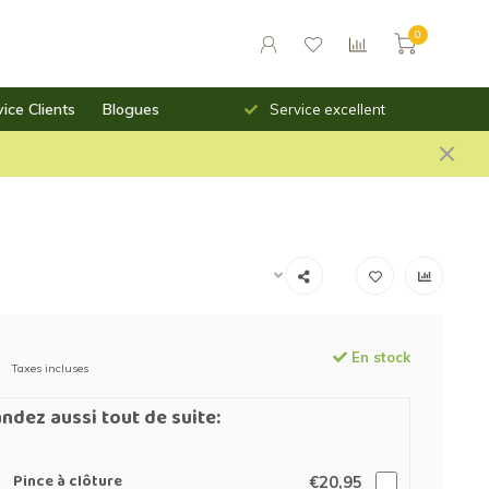
0
ice Clients
Blogues
Livraison rapide
Service excellent
En stock
Taxes incluses
dez aussi tout de suite:
Pince à clôture
€20,95