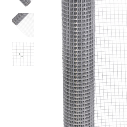
Grillage hexagonal
Grillage à visons
Bordure grillage
Grillage à chevaux
Fil de serrage
Grillage de rats
Grillage de blaireaux
F
F