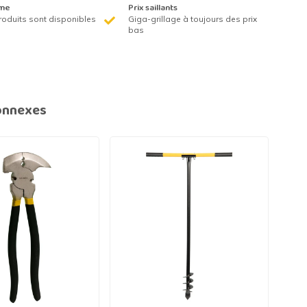
me
Prix saillants
roduits sont disponibles
Giga-grillage à toujours des prix
bas
onnexes