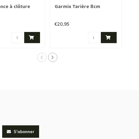
nce à clôture
Garmix Tarière 8cm
Gar
50m
€20,95
€11
S'abonner