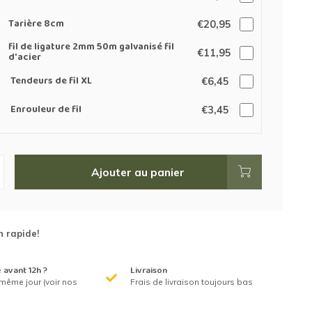
Tarière 8cm
€20,95
fil de ligature 2mm 50m galvanisé fil
€11,95
d'acier
Tendeurs de fil XL
€6,45
Enrouleur de fil
€3,45
Ajouter au panier
n rapide!
avant 12h ?
Livraison
même jour (voir nos
Frais de livraison toujours bas