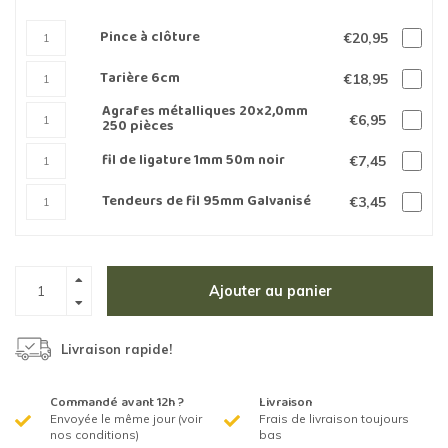
Pince à clôture
€20,95
Tarière 6cm
€18,95
Agrafes métalliques 20x2,0mm
€6,95
250 pièces
fil de ligature 1mm 50m noir
€7,45
Tendeurs de fil 95mm Galvanisé
€3,45
Ajouter au panier
Livraison rapide!
Commandé avant 12h ?
Livraison
Envoyée le même jour (voir
Frais de livraison toujours
nos conditions)
bas