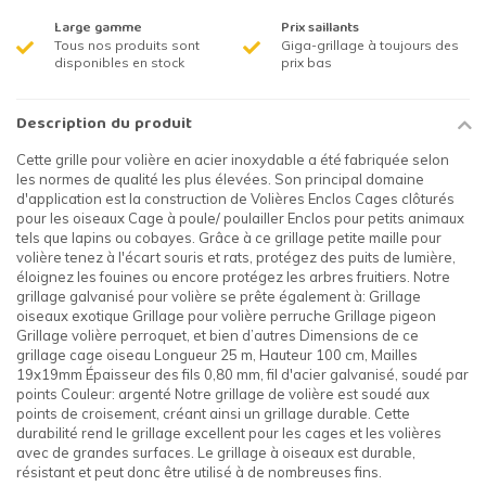
Large gamme
Prix saillants
Tous nos produits sont
Giga-grillage à toujours des
disponibles en stock
prix bas
Description du produit
Cette grille pour volière en acier inoxydable a été fabriquée selon
les normes de qualité les plus élevées. Son principal domaine
d'application est la construction de Volières Enclos Cages clôturés
pour les oiseaux Cage à poule/ poulailler Enclos pour petits animaux
tels que lapins ou cobayes. Grâce à ce grillage petite maille pour
volière tenez à l'écart souris et rats, protégez des puits de lumière,
éloignez les fouines ou encore protégez les arbres fruitiers. Notre
grillage galvanisé pour volière se prête également à: Grillage
oiseaux exotique Grillage pour volière perruche Grillage pigeon
Grillage volière perroquet, et bien d’autres Dimensions de ce
grillage cage oiseau Longueur 25 m, Hauteur 100 cm, Mailles
19x19mm Épaisseur des fils 0,80 mm, fil d'acier galvanisé, soudé par
points Couleur: argenté Notre grillage de volière est soudé aux
points de croisement, créant ainsi un grillage durable. Cette
durabilité rend le grillage excellent pour les cages et les volières
avec de grandes surfaces. Le grillage à oiseaux est durable,
résistant et peut donc être utilisé à de nombreuses fins.