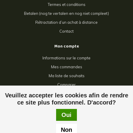
Termes et conditions
Betalen (nog te vertalen en nog niet compleet)
Rétractation d’un achat à distance
Contact
Mon compte
Informations sur le compte
Mes commandes
Ma liste de souhaits
Comparer
Tous les produits
Veuillez accepter les cookies afin de rendre
ce site plus fonctionnel. D'accord?
Oui
© Copyright 2026 Giga Grillage - Powered by
Lightspeed
- Theme by
Non
Dyvelopment