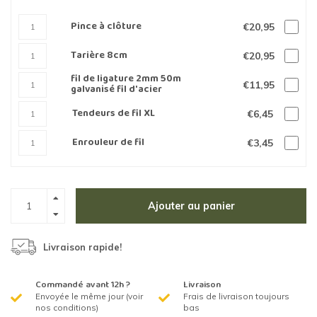
Pince à clôture
€20,95
Tarière 8cm
€20,95
fil de ligature 2mm 50m
€11,95
galvanisé fil d'acier
Tendeurs de fil XL
€6,45
Enrouleur de fil
€3,45
Ajouter au panier
Livraison rapide!
Commandé avant 12h ?
Livraison
Envoyée le même jour (voir
Frais de livraison toujours
nos conditions)
bas