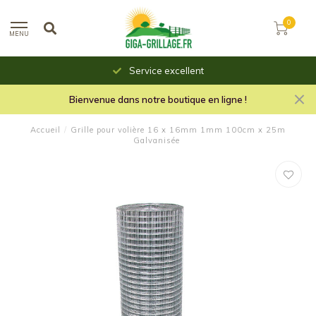
0
MENU
Service excellent
Bienvenue dans notre boutique en ligne !
Accueil
/
Grille pour volière 16 x 16mm 1mm 100cm x 25m
Galvanisée