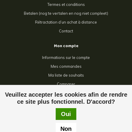
Termes et conditions
Betalen (nog te vertalen en nog niet compleet)
Rétractation d’un achat à distance
Contact
Mon compte
Informations sur le compte
Mes commandes
Ma liste de souhaits
Comparer
Tous les produits
Veuillez accepter les cookies afin de rendre
ce site plus fonctionnel. D'accord?
Oui
© Copyright 2026 Giga Grillage - Powered by
Lightspeed
- Theme by
Non
Dyvelopment