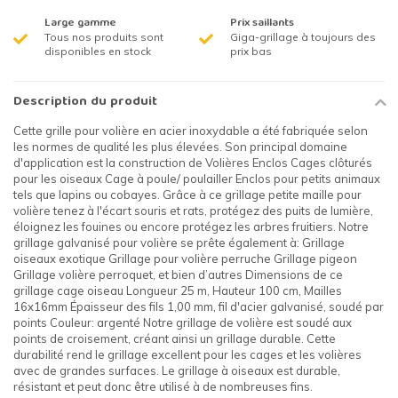
Large gamme
Prix saillants
Tous nos produits sont
Giga-grillage à toujours des
disponibles en stock
prix bas
Description du produit
Cette grille pour volière en acier inoxydable a été fabriquée selon
les normes de qualité les plus élevées. Son principal domaine
d'application est la construction de Volières Enclos Cages clôturés
pour les oiseaux Cage à poule/ poulailler Enclos pour petits animaux
tels que lapins ou cobayes. Grâce à ce grillage petite maille pour
volière tenez à l'écart souris et rats, protégez des puits de lumière,
éloignez les fouines ou encore protégez les arbres fruitiers. Notre
grillage galvanisé pour volière se prête également à: Grillage
oiseaux exotique Grillage pour volière perruche Grillage pigeon
Grillage volière perroquet, et bien d’autres Dimensions de ce
grillage cage oiseau Longueur 25 m, Hauteur 100 cm, Mailles
16x16mm Épaisseur des fils 1,00 mm, fil d'acier galvanisé, soudé par
points Couleur: argenté Notre grillage de volière est soudé aux
points de croisement, créant ainsi un grillage durable. Cette
durabilité rend le grillage excellent pour les cages et les volières
avec de grandes surfaces. Le grillage à oiseaux est durable,
résistant et peut donc être utilisé à de nombreuses fins.