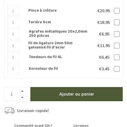
Pince à clôture
€20,95
Tarière 6cm
€18,95
Agrafes métalliques 20x2,0mm
€6,95
250 pièces
fil de ligature 2mm 50m
€11,95
galvanisé fil d'acier
Tendeurs de fil XL
€6,45
Enrouleur de fil
€3,45
Ajouter au panier
Livraison rapide!
Commandé avant 12h ?
Livraison