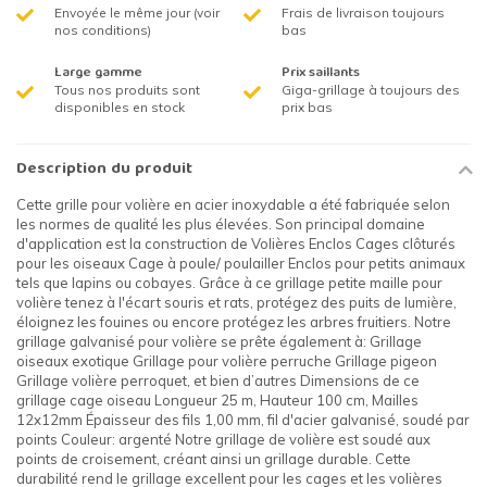
Envoyée le même jour (voir
Frais de livraison toujours
nos conditions)
bas
Large gamme
Prix saillants
Tous nos produits sont
Giga-grillage à toujours des
disponibles en stock
prix bas
Description du produit
Cette grille pour volière en acier inoxydable a été fabriquée selon
les normes de qualité les plus élevées. Son principal domaine
d'application est la construction de Volières Enclos Cages clôturés
pour les oiseaux Cage à poule/ poulailler Enclos pour petits animaux
tels que lapins ou cobayes. Grâce à ce grillage petite maille pour
volière tenez à l'écart souris et rats, protégez des puits de lumière,
éloignez les fouines ou encore protégez les arbres fruitiers. Notre
grillage galvanisé pour volière se prête également à: Grillage
oiseaux exotique Grillage pour volière perruche Grillage pigeon
Grillage volière perroquet, et bien d’autres Dimensions de ce
grillage cage oiseau Longueur 25 m, Hauteur 100 cm, Mailles
12x12mm Épaisseur des fils 1,00 mm, fil d'acier galvanisé, soudé par
points Couleur: argenté Notre grillage de volière est soudé aux
points de croisement, créant ainsi un grillage durable. Cette
durabilité rend le grillage excellent pour les cages et les volières