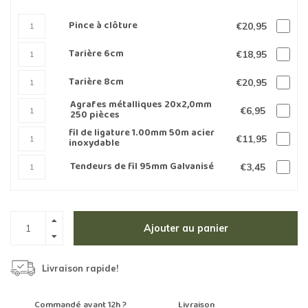
Pince à clôture
€20,95
Tarière 6cm
€18,95
Tarière 8cm
€20,95
Agrafes métalliques 20x2,0mm
€6,95
250 pièces
fil de ligature 1.00mm 50m acier
€11,95
inoxydable
Tendeurs de fil 95mm Galvanisé
€3,45
Ajouter au panier
Livraison rapide!
Commandé avant 12h ?
Livraison