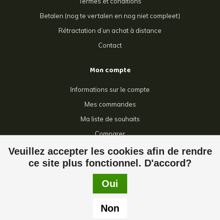
Termes et conditions
Betalen (nog te vertalen en nog niet compleet)
Rétractation d’un achat à distance
Contact
Mon compte
Informations sur le compte
Mes commandes
Ma liste de souhaits
Comparer
Tous les produits
Veuillez accepter les cookies afin de rendre
ce site plus fonctionnel. D'accord?
Oui
© Copyright 2026 Giga Grillage - Powered by
Lightspeed
- Theme by
Non
Dyvelopment