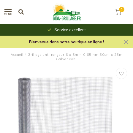
0
MENU
Service excellent
Bienvenue dans notre boutique en ligne !
Accueil
/
Grillage anti rongeur 6 x 6mm 0,65mm 50cm x 25m
Galvanisée