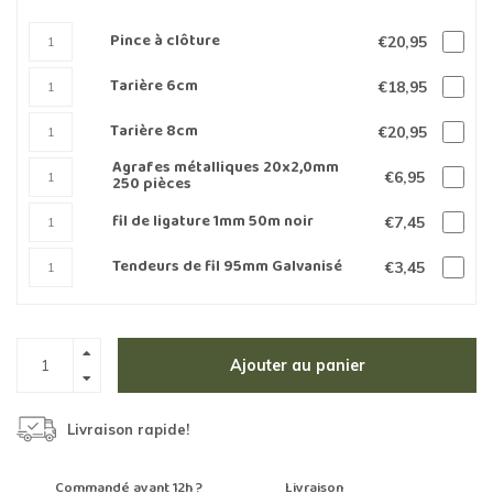
Pince à clôture
€20,95
Tarière 6cm
€18,95
Tarière 8cm
€20,95
Agrafes métalliques 20x2,0mm
€6,95
250 pièces
fil de ligature 1mm 50m noir
€7,45
Tendeurs de fil 95mm Galvanisé
€3,45
Ajouter au panier
Livraison rapide!
Commandé avant 12h ?
Livraison