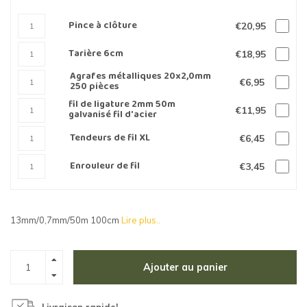
Pince à clôture
€20,95
Tarière 6cm
€18,95
Agrafes métalliques 20x2,0mm
€6,95
250 pièces
fil de ligature 2mm 50m
€11,95
galvanisé fil d'acier
Tendeurs de fil XL
€6,45
Enrouleur de fil
€3,45
13mm/0,7mm/50m 100cm
Lire plus..
Ajouter au panier