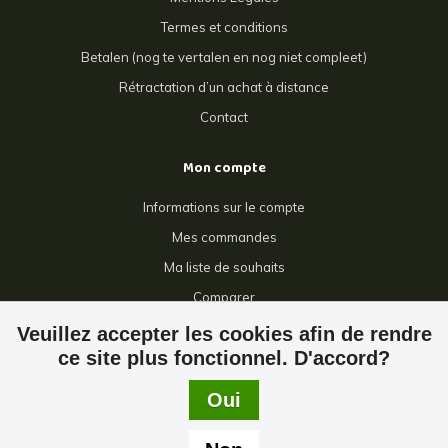
Termes et conditions
Betalen (nog te vertalen en nog niet compleet)
Rétractation d’un achat à distance
Contact
Mon compte
Informations sur le compte
Mes commandes
Ma liste de souhaits
Comparer
Tous les produits
Veuillez accepter les cookies afin de rendre
ce site plus fonctionnel. D'accord?
Oui
© Copyright 2026 Giga Grillage - Powered by
Lightspeed
- Theme by