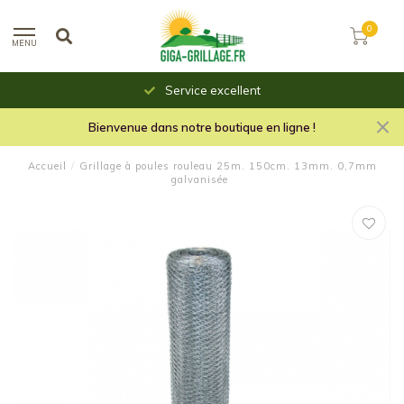
0
MENU
Service excellent
Bienvenue dans notre boutique en ligne !
Accueil
/
Grillage à poules rouleau 25m. 150cm. 13mm. 0,7mm
galvanisée