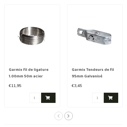
Garmix fil de ligature
Garmix Tendeurs de fil
1.00mm 50m acier
95mm Galvanisé
inoxydable
€11,95
€3,45